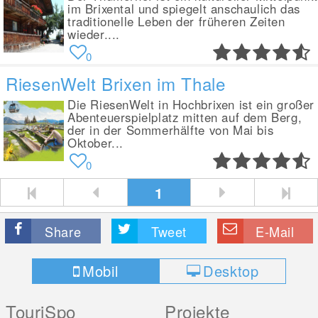
im Brixental und spiegelt anschaulich das
traditionelle Leben der früheren Zeiten
wieder....
0
RiesenWelt Brixen im Thale
Die RiesenWelt in Hochbrixen ist ein großer
Abenteuerspielplatz mitten auf dem Berg,
der in der Sommerhälfte von Mai bis
Oktober...
0
1
Share
Tweet
E-Mail
Mobil
Desktop
TouriSpo
Projekte