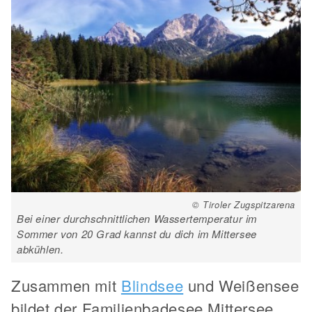
© Tiroler Zugspitzarena
Bei einer durchschnittlichen Wassertemperatur im
Sommer von 20 Grad kannst du dich im Mittersee
abkühlen.
Zusammen mit
Blindsee
und Weißensee
bildet der Familienbadesee Mittersee