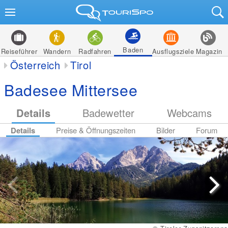
Baden
Reiseführer
Wandern
Radfahren
Ausflugsziele
Magazin
Österreich
Tirol
Badesee Mittersee
Details
Badewetter
Webcams
Details
Preise & Öffnungszeiten
Bilder
Forum