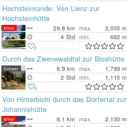
Hochsteinrunde: Von Lienz zur
Hochsteinhütte
29.8
km
max.
2,005
m
Mittel
4 Std
min.
682
m
0
Durch das Zwenewaldtal zur Bloshütte
6.9
km
max.
1,799
m
Schwer
2 Std
min.
1,115
m
0
Von Hinterbichl durch das Dorfertal zur
Johannishütte
8.1
km
max.
2,130
m
Mittel