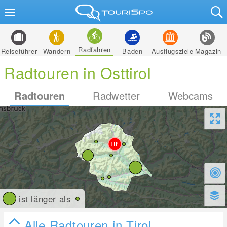
Radfahren
Reiseführer
Wandern
Baden
Ausflugsziele
Magazin
Radtouren in Osttirol
Radtouren
Radwetter
Webcams
ist länger als
Alle Radtouren in Tirol