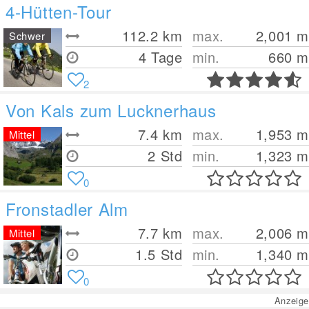
4-Hütten-Tour
112.2
km
max.
2,001
m
Schwer
4 Tage
min.
660
m
2
Von Kals zum Lucknerhaus
7.4
km
max.
1,953
m
Mittel
2 Std
min.
1,323
m
0
Fronstadler Alm
7.7
km
max.
2,006
m
Mittel
1.5 Std
min.
1,340
m
0
Anzeige