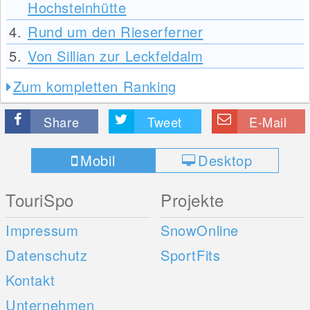
Hochsteinhütte
4.
Rund um den Rieserferner
5.
Von Sillian zur Leckfeldalm
Zum kompletten Ranking
Share
Tweet
E-Mail
Mobil
Desktop
TouriSpo
Projekte
Impressum
SnowOnline
Datenschutz
SportFits
Kontakt
Unternehmen