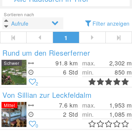
Sortieren nach
Filter anzeigen
1
Rund um den Rieserferner
91.8
km
max.
2,302
m
Schwer
6 Std
min.
850
m
2
Von Sillian zur Leckfeldalm
7.6
km
max.
1,953
m
Mittel
2 Std
min.
1,085
m
0