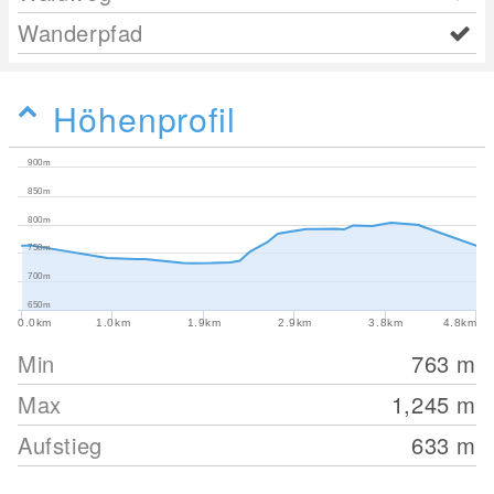
Wanderpfad
Höhenprofil
900m
850m
800m
750m
700m
650m
0.0km
1.0km
1.9km
2.9km
3.8km
4.8km
Min
763
m
Max
1,245
m
Aufstieg
633
m