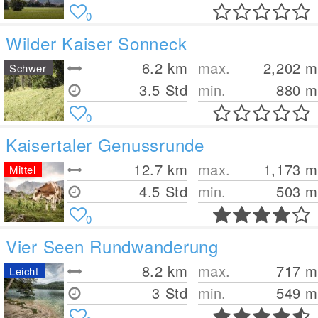
0
Wilder Kaiser Sonneck
6.2
km
max.
2,202
m
Schwer
3.5 Std
min.
880
m
0
Kaisertaler Genussrunde
12.7
km
max.
1,173
m
Mittel
4.5 Std
min.
503
m
0
Vier Seen Rundwanderung
8.2
km
max.
717
m
Leicht
3 Std
min.
549
m