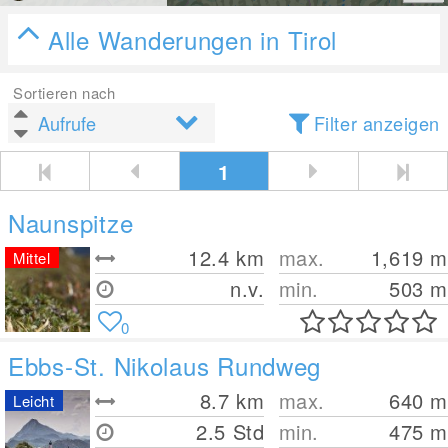
Alle Wanderungen in Tirol
Sortieren nach
Filter anzeigen
1
Naunspitze
12.4
km
max.
1,619
m
Mittel
n.v.
min.
503
m
0
Ebbs-St. Nikolaus Rundweg
8.7
km
max.
640
m
Leicht
2.5 Std
min.
475
m