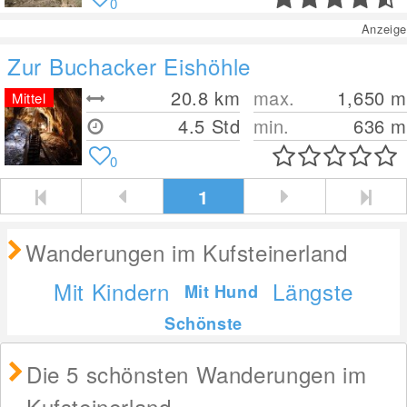
0
Anzeige
Zur Buchacker Eishöhle
20.8
km
max.
1,650
m
Mittel
4.5 Std
min.
636
m
0
1
Wanderungen im Kufsteinerland
Mit Kindern
Längste
Mit Hund
Schönste
Die 5 schönsten Wanderungen im
Kufsteinerland