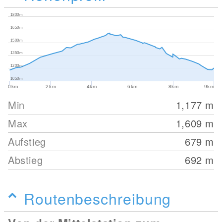
1800m
1650m
1500m
1350m
1200m
1050m
0km
2km
4km
6km
8km
9km
Min
1,177
m
Max
1,609
m
Aufstieg
679
m
Abstieg
692
m
Routenbeschreibung