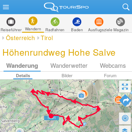
Wandern
Reiseführer
Radfahren
Baden
Ausflugsziele
Magazin
Österreich
Tirol
Höhenrundweg Hohe Salve
Wanderung
Wanderwetter
Webcams
Details
Bilder
Forum