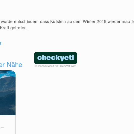
 wurde entschieden, dass Kufstein ab dem Winter 2019 wieder mautfre
Kraft getreten.
g
der Nähe
In Partnerschaft mit CheckYeti.com
 –