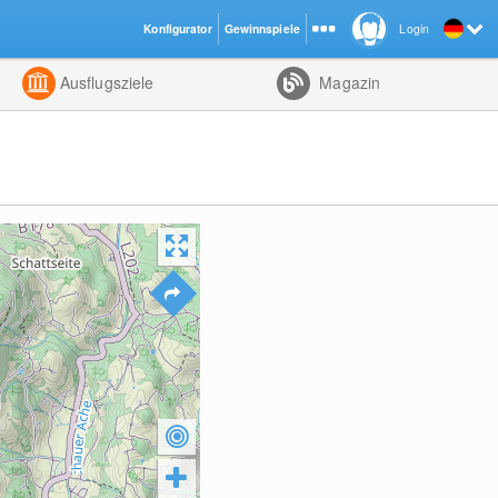
Konfigurator
Gewinnspiele
Login
ht
Kombiniert
Ausflugsziele
Magazin