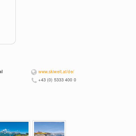
al
www.skiwelt.at/de/
+43 (0) 5333 400 0