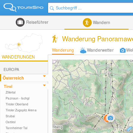
Reiseführer
Wandern
Wanderung Panoramaweg
Wanderung
Wanderwetter
We
WANDERUNGEN
EUROPA
Österreich
Tirol
Zillertal
Paznaun - Ischgl
Tiroler Oberland
Tiroler Zugspitz Arena
Stubai
Osttirol
Tannheimer Tal