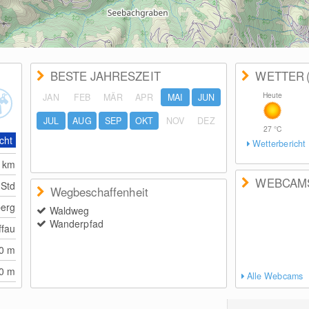
BESTE JAHRESZEIT
WETTER
Heute
JAN
FEB
MÄR
APR
MAI
JUN
JUL
AUG
SEP
OKT
NOV
DEZ
27
°C
cht
Wetterbericht
0
km
WEBCAM
 Std
Wegbeschaffenheit
berg
Waldweg
Wanderpfad
ffau
00
m
00
m
Alle Webcams