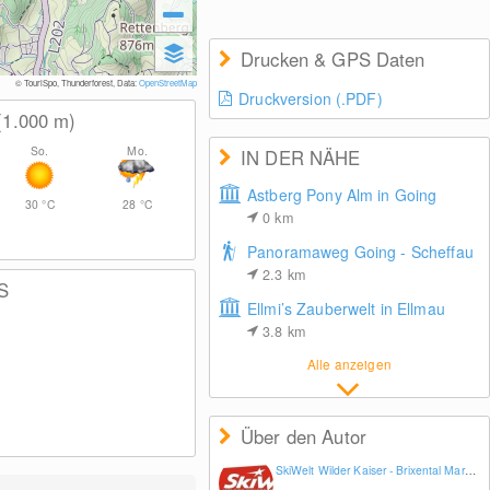
Drucken & GPS Daten
© TouriSpo, Thunderforest, Data:
OpenStreetMap
Druckversion (.PDF)
(1.000
m
)
So.
Mo.
IN DER NÄHE
Astberg Pony Alm in Going
30
°C
28
°C
0
km
Panoramaweg Going - Scheffau
2.3
km
S
Ellmi’s Zauberwelt in Ellmau
3.8
km
Alle anzeigen
Über den Autor
SkiWelt Wilder Kaiser - Brixental Marketing GmbH