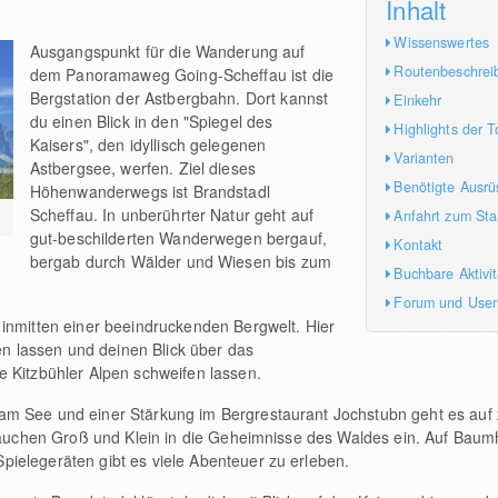
Inhalt
Wissenswertes
Ausgangspunkt für die Wanderung auf
Routenbeschrei
dem Panoramaweg Going-Scheffau ist die
Bergstation der Astbergbahn. Dort kannst
Einkehr
du einen Blick in den "Spiegel des
Highlights der T
Kaisers", den idyllisch gelegenen
Varianten
Astbergsee, werfen. Ziel dieses
Benötigte Ausrü
Höhenwanderwegs ist Brandstadl
Scheffau. In unberührter Natur geht auf
Anfahrt zum Sta
gut-beschilderten Wanderwegen bergauf,
Kontakt
bergab durch Wälder und Wiesen bis zum
Buchbare Aktivi
Forum und Use
inmitten einer beeindruckenden Bergwelt. Hier
len lassen und deinen Blick über das
 Kitzbühler Alpen schweifen lassen.
am See und einer Stärkung im Bergrestaurant Jochstubn geht es auf
 tauchen Groß und Klein in die Geheimnisse des Waldes ein. Auf Baum
ielegeräten gibt es viele Abenteuer zu erleben.