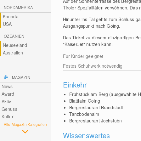
Auf der Sonnenterrasse des Bergrestau
Tiroler Spezialitäten verwöhnen. Das 
NORDAMERIKA
Kanada
Hinunter ins Tal gehts zum Schluss g
USA
Ausgangspunkt nach Going.
OZEANIEN
Das Ticket zu diesem einzigartigen B
"KaiserJet" nutzen kann.
Neuseeland
Australien
Für Kinder geeignet
Festes Schuhwerk notwendig
MAGAZIN
Einkehr
News
Award
Frühstück am Berg (ausgewählte H
Blattlalm Going
Aktiv
Bergrestaurant Brandstadl
Genuss
Tanzbodenalm
Kultur
Bergrestaurant Jochstubn
Alle Magazin Kategorien
Wissenswertes