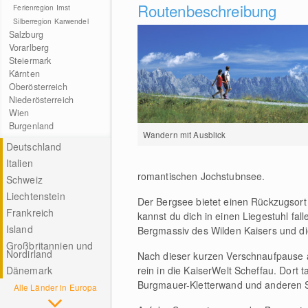
Routenbeschreibung
Ferienregion Imst
Silberregion Karwendel
Salzburg
Vorarlberg
Steiermark
Kärnten
Oberösterreich
Niederösterreich
Wien
Burgenland
Wandern mit Ausblick
Deutschland
Italien
romantischen Jochstubnsee.
Schweiz
Liechtenstein
Der Bergsee bietet einen Rückzugsort 
Frankreich
kannst du dich in einen Liegestuhl fal
Island
Bergmassiv des Wilden Kaisers und die
Großbritannien und
Nordirland
Nach dieser kurzen Verschnaufpause 
Dänemark
rein in die KaiserWelt Scheffau. Dort
Burgmauer-Kletterwand und anderen Sp
Alle Länder in Europa