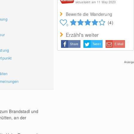
aktualisiert am 11 May 2020
Bewerte die Wanderung
bung
(4)
0
Erzähl's weiter
our
Share
Tweet
E-Mail
stung
rtpunkt
Anzeige
täten
rmeinungen
 zum Brandstadl und
hütten, an der