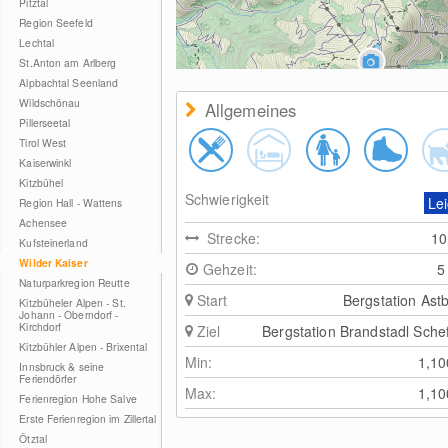
Pitztal
Region Seefeld
Lechtal
St.Anton am Arlberg
Alpbachtal Seenland
Wildschönau
Allgemeines
Pillerseetal
Tirol West
Kaiserwinkl
Kitzbühel
Schwierigkeit
Lei
Region Hall - Wattens
Achensee
Strecke:
1
Kufsteinerland
Wilder Kaiser
Gehzeit:
5
Naturparkregion Reutte
Start
Bergstation Ast
Kitzbüheler Alpen - St.
Johann - Oberndorf -
Kirchdorf
Ziel
Bergstation Brandstadl Sche
Kitzbühler Alpen - Brixental
Min:
1,1
Innsbruck & seine
Feriendörfer
Max:
1,1
Ferienregion Hohe Salve
Erste Ferienregion im Zillertal
Ötztal