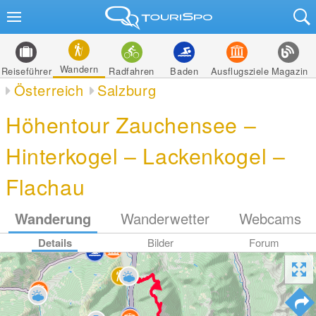
Wandern
Reiseführer
Radfahren
Baden
Ausflugsziele
Magazin
Österreich
Salzburg
Höhentour Zauchensee –
Hinterkogel – Lackenkogel –
Flachau
Wanderung
Wanderwetter
Webcams
Details
Bilder
Forum