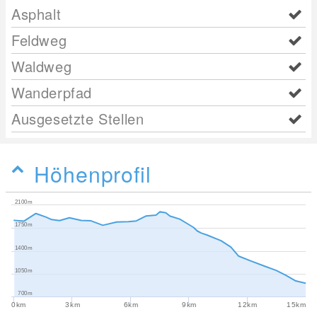
Asphalt
Feldweg
Waldweg
Wanderpfad
Ausgesetzte Stellen
Höhenprofil
2100m
1750m
1400m
1050m
700m
0km
3km
6km
9km
12km
15km