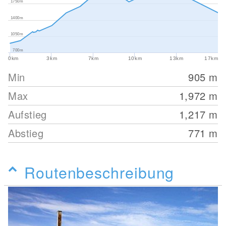
1750m
1400m
1050m
700m
0km
3km
7km
10km
13km
17km
Min
905
m
Max
1,972
m
Aufstieg
1,217
m
Abstieg
771
m
Routenbeschreibung