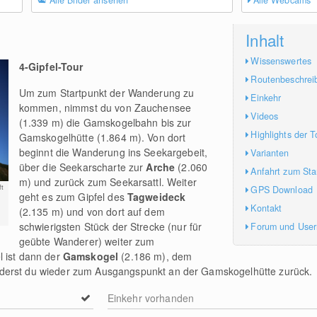
Alle Bilder ansehen
Alle Webcams
Inhalt
Wissenswertes
4-Gipfel-Tour
Routenbeschrei
Um zum Startpunkt der Wanderung zu
Einkehr
kommen, nimmst du von Zauchensee
Videos
(1.339 m) die Gamskogelbahn bis zur
Highlights der T
Gamskogelhütte (1.864 m). Von dort
beginnt die Wanderung ins Seekargebeit,
Varianten
über die Seekarscharte zur
Arche
(2.060
Anfahrt zum Sta
m) und zurück zum Seekarsattl. Weiter
t
GPS Download
geht es zum Gipfel des
Tagweideck
Kontakt
(2.135 m) und von dort auf dem
schwierigsten Stück der Strecke (nur für
Forum und Use
geübte Wanderer) weiter zum
l ist dann der
Gamskogel
(2.186 m), dem
derst du wieder zum Ausgangspunkt an der Gamskogelhütte zurück.
Einkehr vorhanden