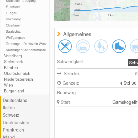
Saalfelden-Leogang
2100m
Fuschlsee
1800m
Lungau
0km
1km
Hochkönig
Obertauern
Saalachtal
Allgemeines
Wolfgangsee
Tennengau-Dachstein West
Salzburger Sonnenterrasse
Vorarlberg
Schwierigkeit
Steiermark
Sch
Kärnten
Strecke:
Oberösterreich
Niederösterreich
Gehzeit:
4 Std 30
Wien
Burgenland
Rundweg
Deutschland
Start
Gamskogelhü
Italien
Schweiz
Liechtenstein
Frankreich
Island