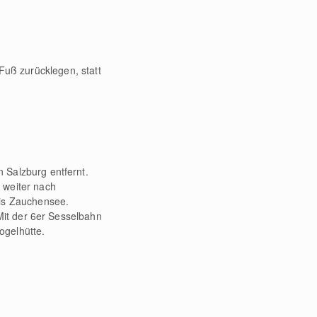
uß zurücklegen, statt
 Salzburg entfernt.
 weiter nach
bis Zauchensee.
Mit der 6er Sesselbahn
ogelhütte.