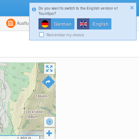
Do you want to switch to the English version of
Konfigurator
Gewinnspiele
Login
TouriSpo?
ht
Kombiniert
Ausflugsziele
Magazin
German
English
Remember my choice
1,853
m