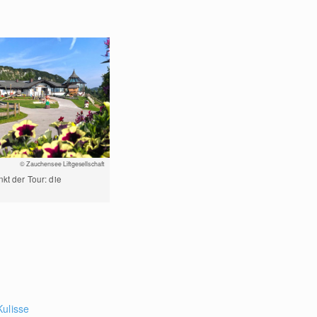
© Zauchensee Liftgesellschaft
kt der Tour: die
Kulisse