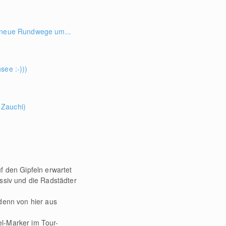
d neue Rundwege um...
see :-)))
Zauchi)
 den Gipfeln erwartet
ssiv und die Radstädter
denn von hier aus
el-Marker im Tour-