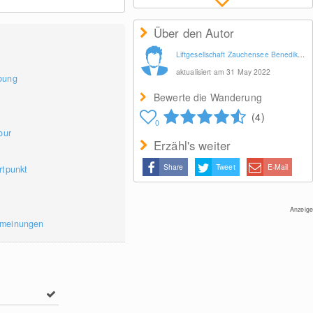
Über den Autor
Liftgesellschaft Zauchensee Benedikt Scheffer GmbH
aktualisiert am 31 May 2022
bung
Bewerte die Wanderung
(4)
0
our
Erzähl's weiter
Share
Tweet
E-Mail
rtpunkt
Anzeige
rmeinungen