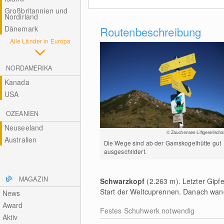
Großbritannien und
Nordirland
Dänemark
Routenbeschreibung
Alle Länder in Europa
NORDAMERIKA
Kanada
USA
OZEANIEN
Neuseeland
© Zauchensee Liftgesellschaf
Australien
Die Wege sind ab der Gamskogelhütte gut
ausgeschildert.
MAGAZIN
Schwarzkopf
(2.263 m). Letzter Gipfe
Start der Weltcuprennen. Danach wan
News
Award
Festes Schuhwerk notwendig
Aktiv