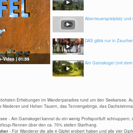
Abenteuerspielplatz un
DAS gibts nur in Zauchen
e-Video | 01:59
Am Gamskogel (mit dem 
r höchsten Erhebungen im Wanderparadies rund um den Seekarsee. Auf
die Niederen und Hohen Tauern, das Tennengebirge, das Dachsteinma
ee - Am Gamskogel kannst du ein wenig Profisportluft schnuppern, 
eltcup-Rennen über den ca. 70% steilen Starthang.
sher
- Für Wanderer die alle 4 Gipfel erobert haben und alle vier Gipf