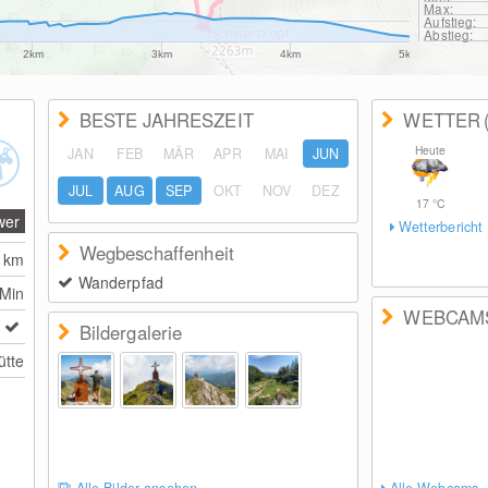
Max:
Aufstieg:
Abstieg:
2km
3km
4km
5km
BESTE JAHRESZEIT
WETTER
Heute
JAN
FEB
MÄR
APR
MAI
JUN
JUL
AUG
SEP
OKT
NOV
DEZ
17
°C
wer
Wetterbericht
Wegbeschaffenheit
5
km
Wanderpfad
 Min
WEBCAM
Bildergalerie
tte