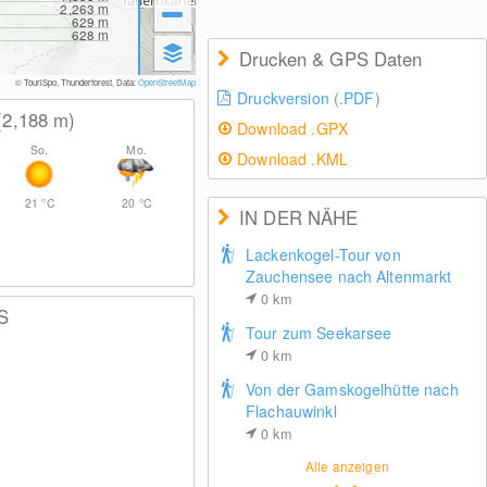
2,263
m
629
m
628
m
Drucken & GPS Daten
© TouriSpo, Thunderforest, Data:
OpenStreetMap
Druckversion (.PDF)
(2,188
m
)
Download .GPX
So.
Mo.
Download .KML
21
°C
20
°C
IN DER NÄHE
Lackenkogel-Tour von
Zauchensee nach Altenmarkt
0
km
S
Tour zum Seekarsee
0
km
Von der Gamskogelhütte nach
Flachauwinkl
0
km
Alle anzeigen