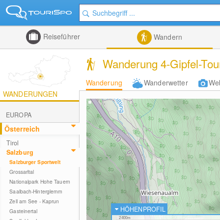
Reiseführer
Wandern
Wanderung 4-Gipfel-Tou
Wanderung
Wanderwetter
We
WANDERUNGEN
EUROPA
Österreich
Tirol
Salzburg
Salzburger Sportwelt
Grossarltal
Nationalpark Hohe Tauern
Saalbach-Hinterglemm
Zell am See - Kaprun
HÖHENPROFIL
Gasteinertal
2400m