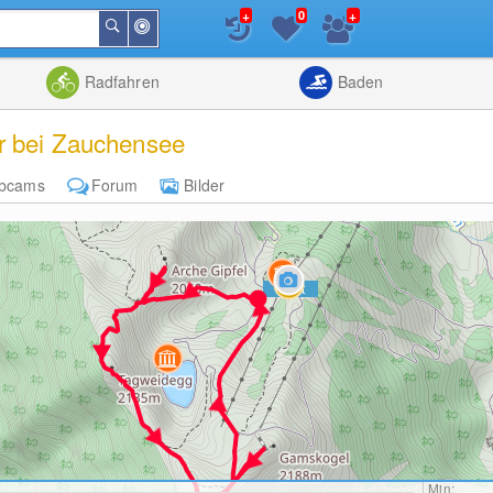
+
+
0
In
Suchen
der
Nähe
Listenansicht
Kartenansic
Radfahren
Baden
r bei Zauchensee
bcams
Forum
Bilder
Min: