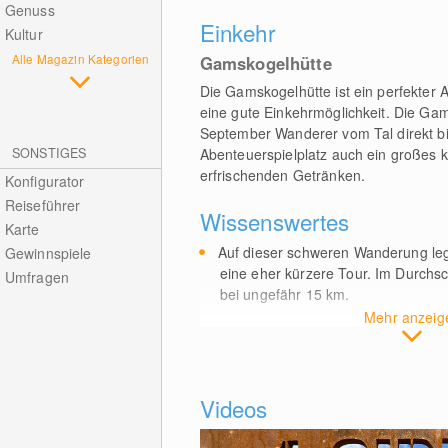
Genuss
Einkehr
Kultur
Alle Magazin Kategorien
Gamskogelhütte
Die Gamskogelhütte ist ein perfekter
eine gute Einkehrmöglichkeit. Die Gam
September Wanderer vom Tal direkt bi
SONSTIGES
Abenteuerspielplatz auch ein großes k
erfrischenden Getränken.
Konfigurator
Reiseführer
Wissenswertes
Karte
Auf dieser schweren Wanderung le
Gewinnspiele
eine eher kürzere Tour. Im Durchsc
Umfragen
bei ungefähr 15
km
.
Mehr anzeig
Videos