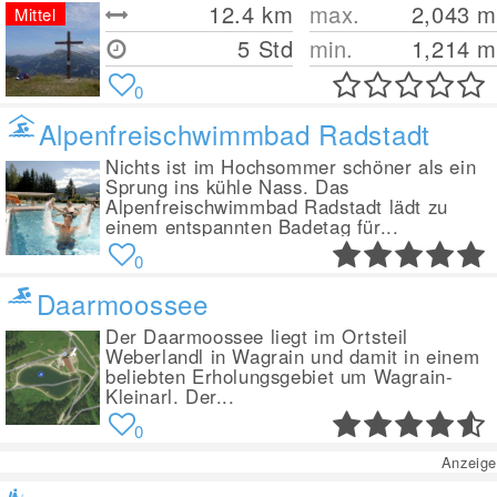
12.4
km
max.
2,043
m
Mittel
5 Std
min.
1,214
m
0
Alpenfreischwimmbad Radstadt
Nichts ist im Hochsommer schöner als ein
Sprung ins kühle Nass. Das
Alpenfreischwimmbad Radstadt lädt zu
einem entspannten Badetag für...
0
Daarmoossee
Der Daarmoossee liegt im Ortsteil
Weberlandl in Wagrain und damit in einem
beliebten Erholungsgebiet um Wagrain-
Kleinarl. Der...
0
Anzeige