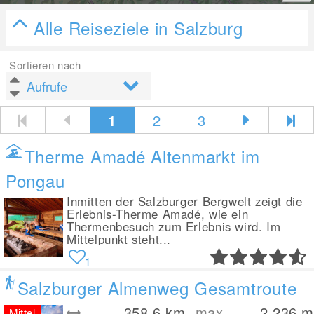
Alle Reiseziele in Salzburg
Sortieren nach
1
2
3
Therme Amadé Altenmarkt im
Pongau
Inmitten der Salzburger Bergwelt zeigt die
Erlebnis-Therme Amadé, wie ein
Thermenbesuch zum Erlebnis wird. Im
Mittelpunkt steht...
1
Salzburger Almenweg Gesamtroute
358.6
km
max.
2,236
m
Mittel