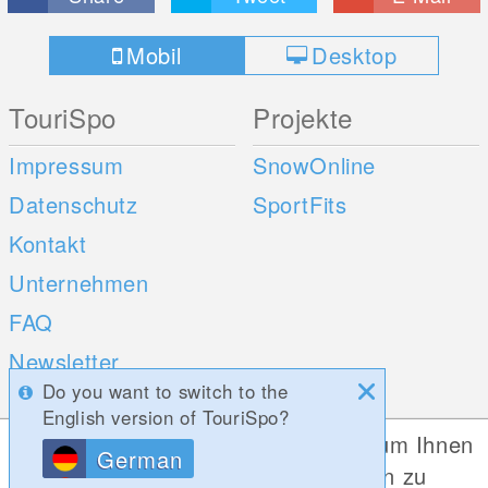
Mobil
Desktop
TouriSpo
Projekte
Impressum
SnowOnline
Datenschutz
SportFits
Kontakt
Unternehmen
FAQ
Newsletter
Do you want to switch to the
Umfragen
English version of TouriSpo?
Diese Website verwendet Cookies, um Ihnen
German
Mobile Apps
Social Web
die bestmögliche Funktionalität bieten zu