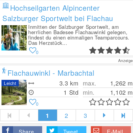
Hochseilgarten Alpincenter
Salzburger Sportwelt bei Flachau
Inmitten der Salzburger Sportwelt, am
herrlichen Badesee Flachauwinkl gelegen,
findest du einen einmaligen Teamparcours.
Das Herzstück...
0
Anzeige
Flachauwinkl - Marbachtal
3.3
km
max.
1,262
m
Leicht
1 Std
min.
1,102
m
0
1
2
3
Share
Tweet
E-Mail