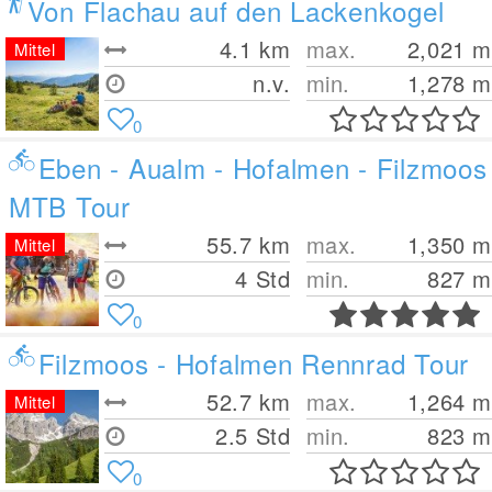
Von Flachau auf den Lackenkogel
4.1
km
max.
2,021
m
Mittel
n.v.
min.
1,278
m
0
Eben - Aualm - Hofalmen - Filzmoos
MTB Tour
55.7
km
max.
1,350
m
Mittel
4 Std
min.
827
m
0
Filzmoos - Hofalmen Rennrad Tour
52.7
km
max.
1,264
m
Mittel
2.5 Std
min.
823
m
0