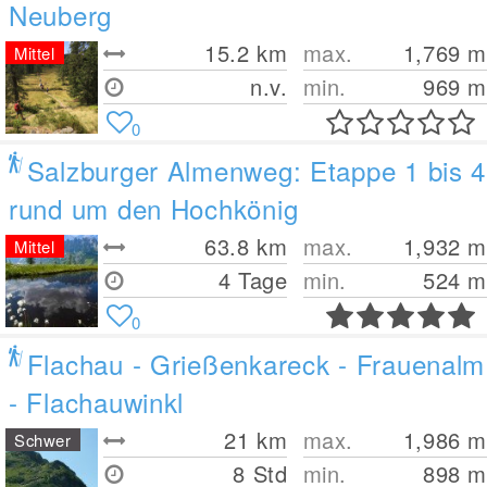
Neuberg
15.2
km
max.
1,769
m
Mittel
n.v.
min.
969
m
0
Salzburger Almenweg: Etappe 1 bis 4
rund um den Hochkönig
63.8
km
max.
1,932
m
Mittel
4 Tage
min.
524
m
0
Flachau - Grießenkareck - Frauenalm
- Flachauwinkl
21
km
max.
1,986
m
Schwer
8 Std
min.
898
m