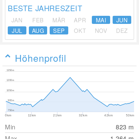
BESTE JAHRESZEIT
JAN
FEB
MÄR
APR
MAI
JUN
JUL
AUG
SEP
OKT
NOV
DEZ
Höhenprofil
1350m
1200m
1050m
900m
750m
0km
11km
21km
32km
42km
53km
Min
823
m
Max
1,264
m