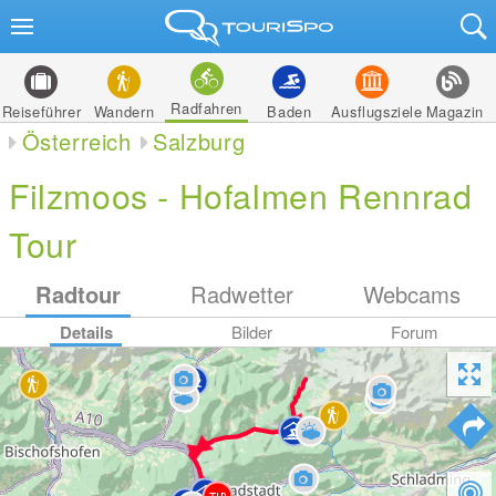
Radfahren
Reiseführer
Wandern
Baden
Ausflugsziele
Magazin
Österreich
Salzburg
Filzmoos - Hofalmen Rennrad
Tour
Radtour
Radwetter
Webcams
Details
Bilder
Forum