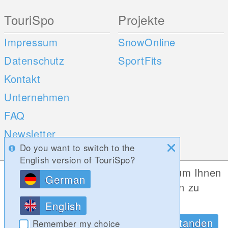
TouriSpo
Projekte
Impressum
SnowOnline
Datenschutz
SportFits
Kontakt
Unternehmen
FAQ
Newsletter
Do you want to switch to the
Umfragen
English version of TouriSpo?
Diese Website verwendet Cookies, um Ihnen
German
Mobile Apps
Social Web
die bestmögliche Funktionalität bieten zu
können.
iOS
English
Datenschutzrichtlinien
OK, Verstanden
Android
Remember my choice