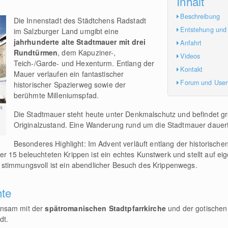
Inhalt
Beschreibung
Die Innenstadt des Städtchens Radstadt
Entstehung und
im Salzburger Land umgibt eine
jahrhunderte alte Stadtmauer mit drei
Anfahrt
Rundtürmen
, dem Kapuziner-,
Videos
Teich-/Garde- und Hexenturm. Entlang der
Kontakt
Mauer verlaufen ein fantastischer
Forum und Use
historischer Spazierweg sowie der
berühmte Milleniumspfad.
t
Die Stadtmauer steht heute unter Denkmalschutz und befindet gr
Originalzustand. Eine Wanderung rund um die Stadtmauer dauer
Besonderes Highlight: Im Advent verläuft entlang der historische
er 15 beleuchteten Krippen ist ein echtes Kunstwerk und stellt auf ei
stimmungsvoll ist ein abendlicher Besuch des Krippenwegs.
hte
insam mit der
spätromanischen Stadtpfarrkirche
und der gotischen 
adt.