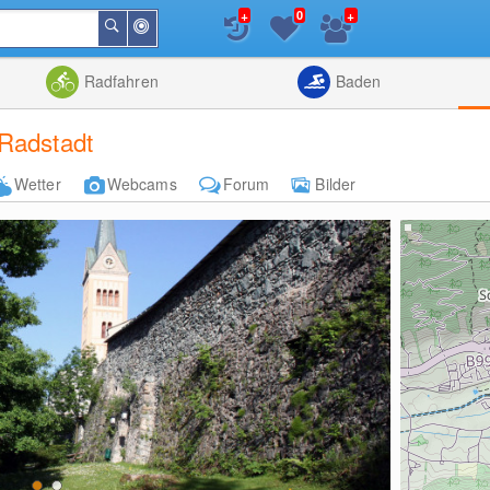
+
+
0
In
Suchen
der
Nähe
Listenansicht
Kartenansic
Radfahren
Baden
 Radstadt
Wetter
Webcams
Forum
Bilder