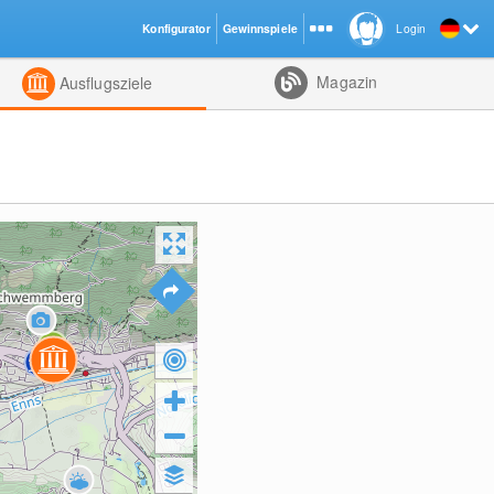
Konfigurator
Gewinnspiele
Login
ht
Kombiniert
Magazin
Ausflugsziele