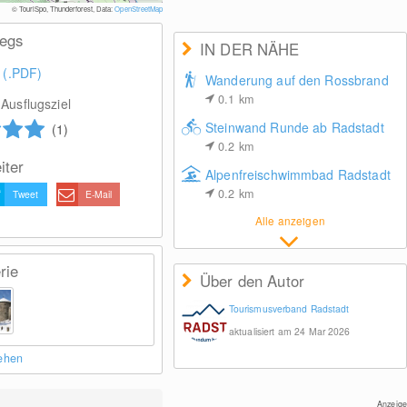
© Tour
© TouriSpo, Thunderforest, Data:
OpenStreetMap
wegs
IN DER NÄHE
 (.PDF)
Wanderung auf den Rossbrand
0.1
km
Ausflugsziel
Steinwand Runde ab Radstadt
(1)
0.2
km
iter
Alpenfreischwimmbad Radstadt
0.2
km
Tweet
E-Mail
Alle anzeigen
rie
Über den Autor
Tourismusverband Radstadt
aktualisiert am 24 Mar 2026
sehen
Anzeige