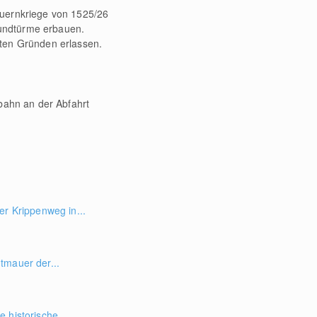
auernkriege von 1525/26
Rundtürme erbauen.
nten Gründen erlassen.
obahn an der Abfahrt
er Krippenweg in...
tmauer der...
 historische...