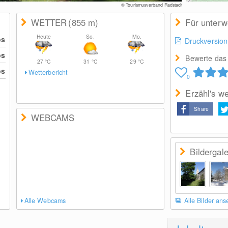
© Tourismusverband Radstadt
WETTER
(855
m
)
Für unter
Heute
So.
Mo.
os
Druckversion
os
Bewerte das 
27
°C
31
°C
29
°C
os
Wetterbericht
0
Erzähl's we
Share
WEBCAMS
Bildergale
Alle Webcams
Alle Bilder an