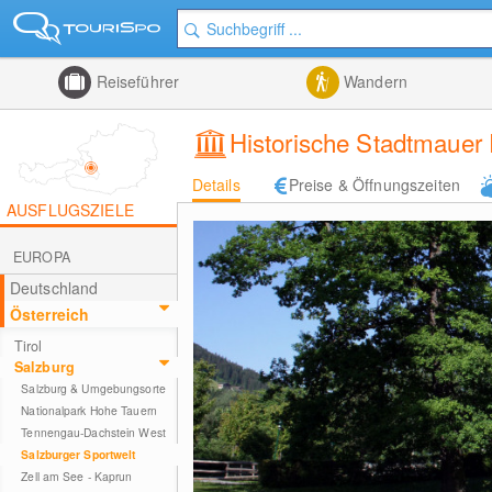
Reiseführer
Wandern
Historische Stadtmauer
Details
Preise & Öffnungszeiten
AUSFLUGSZIELE
EUROPA
Deutschland
Österreich
Tirol
Salzburg
Salzburg & Umgebungsorte
Nationalpark Hohe Tauern
Tennengau-Dachstein West
Salzburger Sportwelt
Zell am See - Kaprun