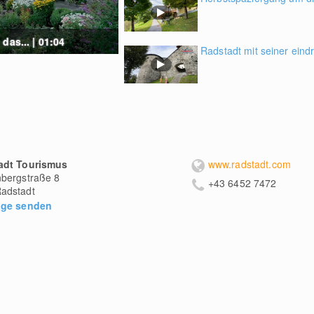
das... | 01:04
Radstadt mit seiner eindr
adt Tourismus
www.radstadt.com
bergstraße 8
+43 6452 7472
adstadt
age senden