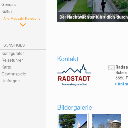
Genuss
Kultur
Der Nachtwächter führt dich durch 
Alle Magazin Kategorien
SONSTIGES
Konfigurator
Kontakt
Reiseführer
Radst
Karte
Schern
Gewinnspiele
5550
R
Umfragen
Anfr
Bildergalerie