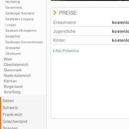
Hochkönig
Gasteinertal
PREISE
Salzburger Seenland
Saalfelden-Leogang
Erwachsene
kostenl
Lungau
Saalbach-Hinterglemm
Jugendliche
kostenl
Saalachtal
Kinder
kostenl
Salzburger Sonnenterrasse
Grossarltal
Alle Preisinfos
Obertauern
Wien
Oberösterreich
Steiermark
Niederösterreich
Kärnten
Burgenland
Vorarlberg
Italien
Schweiz
Frankreich
Griechenland
Spanien