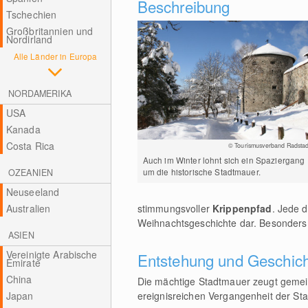
Beschreibung
Tschechien
Großbritannien und
Nordirland
Alle Länder in Europa
NORDAMERIKA
USA
Kanada
Costa Rica
© Tourismusverband Radstad
Auch im Winter lohnt sich ein Spaziergang
um die historische Stadtmauer.
OZEANIEN
Neuseeland
Australien
stimmungsvoller
Krippenpfad
. Jede d
Weihnachtsgeschichte dar. Besonders 
ASIEN
Vereinigte Arabische
Entstehung und Geschic
Emirate
China
Die mächtige Stadtmauer zeugt geme
Japan
ereignisreichen Vergangenheit der St