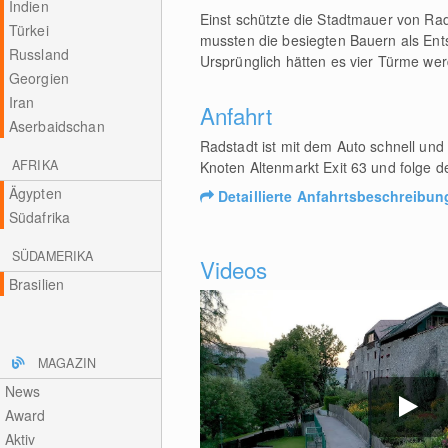
Indien
Einst schützte die Stadtmauer von Ra
Türkei
mussten die besiegten Bauern als Ent
Russland
Ursprünglich hätten es vier Türme we
Georgien
Iran
Anfahrt
Aserbaidschan
Radstadt ist mit dem Auto schnell und
AFRIKA
Knoten Altenmarkt Exit 63 und folge d
Ägypten
Detaillierte Anfahrtsbeschreibun
Südafrika
SÜDAMERIKA
Videos
Brasilien
MAGAZIN
News
Award
Aktiv