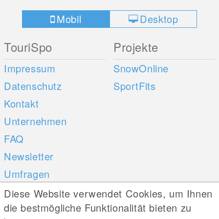
Mobil
Desktop
TouriSpo
Projekte
Impressum
SnowOnline
Datenschutz
SportFits
Kontakt
Unternehmen
FAQ
Newsletter
Umfragen
Diese Website verwendet Cookies, um Ihnen
Mobile Apps
Social Web
die bestmögliche Funktionalität bieten zu