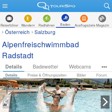
Baden
Reiseführer
Wandern
Radfahren
Ausflugsziele
Magazin
Österreich
Salzburg
Alpenfreischwimmbad
Radstadt
Details
Badewetter
Webcams
Details
Preise & Öffnungszeiten
Bilder
Forum