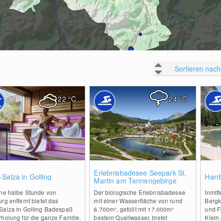
Sortieren nach
22
°C
24
°C
0
0
Erlebnisbadesee Seepark St.
Salza in Golling
Harr
Martin am Tennengebirge
ine halbe Stunde von
Der biologische Erlebnisbadesee
Inmitt
rg entfernt bietet das
mit einer Wasserfläche von rund
Bergk
Salza in Golling Badespaß
6.700m², gefüllt mit 17.000m³
und F
holung für die ganze Familie.
bestem Quellwasser, bietet
Klein