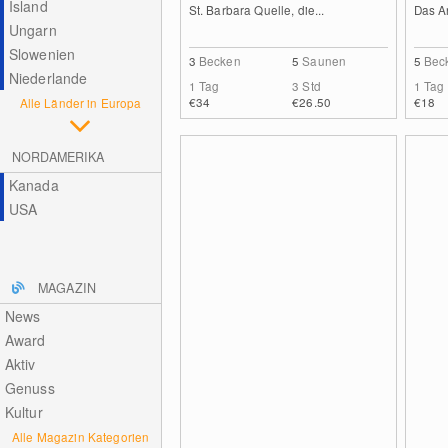
Island
St. Barbara Quelle, die...
Das A
Ungarn
Slowenien
3
Becken
5
Saunen
5
Bec
Niederlande
1 Tag
3 Std
1 Tag
€34
€26.50
€18
Alle Länder in Europa
NORDAMERIKA
Kanada
USA
MAGAZIN
News
Award
Aktiv
Genuss
Kultur
Alle Magazin Kategorien