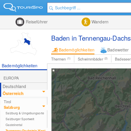
Reiseführer
Wandern
Baden in Tennengau-Dachs
Bademöglichkeiten
Badewetter
Thermen
(1)
Schwimmbäder
(2)
Badesee
Bademöglichkeiten
EUROPA
Deutschland
Österreich
Tirol
Salzburg
Salzburg & Umgebungsorte
Salzburger Sportwelt
Gasteinertal
Tennengau-Dachstein West