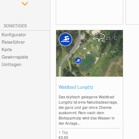
SONSTIGES
Konfigurator
25
°C
Reiseführer
Karte
Gewinnspiele
Umfragen
1
Waldbad Lungötz
Das idyllisch gelegene Waldbad
Lungötz ist eine Naturbadeanlage,
die ganz und gar ohne Chemie
auskommt. Rein nach dem
Biotopprinzip wird das Wasser in
der Anlage...
1 Tag
€3.50