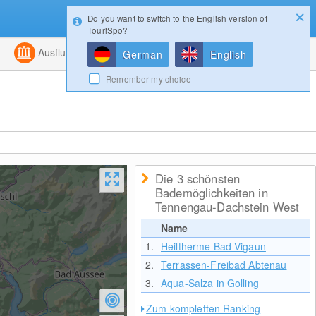
Do you want to switch to the English version of
Konfigurator
Gewinnspiele
Login
TouriSpo?
ht
Kombiniert
Ausflugsziele
Magazin
German
English
Remember my choice
Die 3 schönsten
Bademöglichkeiten in
Tennengau-Dachstein West
Name
1.
Heiltherme Bad Vigaun
2.
Terrassen-Freibad Abtenau
3.
Aqua-Salza in Golling
Zum kompletten Ranking