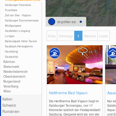
Salzburger Seenland
Fuschlsee
Zell am See - Kaprun
Salzburger Sonnenterrasse
ist größer als
Wolfgangsee
Saalfelden-Leogang
Erste
Vorherige
1
Nächste
Letzte
Lungau
Nationalpark Hohe Tauern
Saalbach-Hinterglemm
18
°C
Hochkönig
Saalachtal
Kärnten
Steiermark
Niederösterreich
Oberösterreich
Burgenland
Vorarlberg
0
Wien
Heiltherme Bad Vigaun
Aqua-
Italien
Die Heiltherme Bad Vigaun liegt im
Nur e
Schweiz
Salzburger Tennengau, nur 17
Salzbu
Kilometer südlich der Festspielstadt
Aqua 
Rumänien
Salzburg. Gespeist wird sie von der
und Er