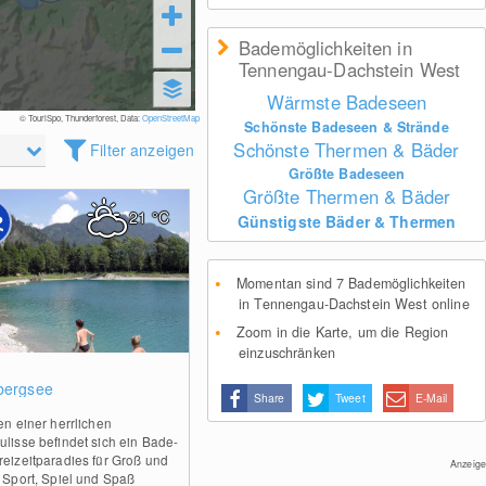
Bademöglichkeiten in
Tennengau-Dachstein West
Wärmste Badeseen
© TouriSpo, Thunderforest, Data:
OpenStreetMap
Schönste Badeseen & Strände
Schönste Thermen & Bäder
Filter anzeigen
Größte Badeseen
Größte Thermen & Bäder
21
°C
Günstigste Bäder & Thermen
Momentan sind 7 Bademöglichkeiten
in Tennengau-Dachstein West online
Zoom in die Karte, um die Region
einzuschränken
0
bergsee
Share
Tweet
E-Mail
en einer herrlichen
ulisse befindet sich ein Bade-
reizeitparadies für Groß und
Anzeige
. Sport, Spiel und Spaß