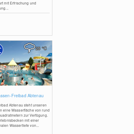
rt mit Erfrischung und
ung...
25
°C
0
assen-Freibad Abtenau
eibad Abtenau steht unseren
n eine Wasserfläche von rund
uadratmetern zur Verfügung.
rlebnisbecken mit einer
alen Wassertiefe von...