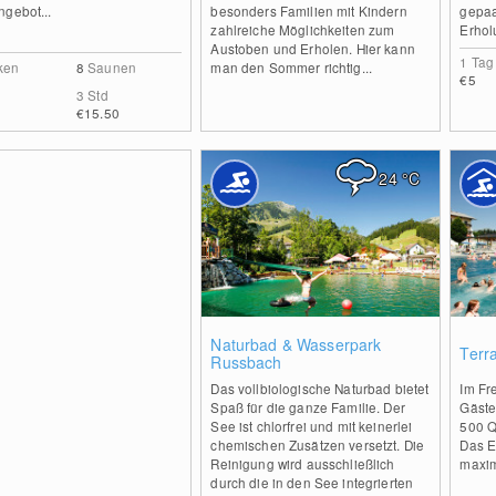
ngebot...
besonders Familien mit Kindern
gepaa
zahlreiche Möglichkeiten zum
Erhol
Austoben und Erholen. Hier kann
1 Tag
ken
8
Saunen
man den Sommer richtig...
€5
3 Std
€15.50
24
°C
0
Naturbad & Wasserpark
Terr
Russbach
Das vollbiologische Naturbad bietet
Im Fr
Spaß für die ganze Familie. Der
Gäste
See ist chlorfrei und mit keinerlei
500 Q
chemischen Zusätzen versetzt. Die
Das E
Reinigung wird ausschließlich
maxim
durch die in den See integrierten