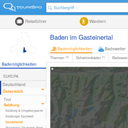
Reiseführer
Wandern
Baden im Gasteinertal
Bademöglichkeiten
Badewetter
Thermen
(2)
Schwimmbäder
(1)
Badesee
Bademöglichkeiten
EUROPA
Deutschland
Österreich
Tirol
Salzburg
Salzburg & Umgebungsorte
Salzburger Sportwelt
Gasteinertal
Tennengau-Dachstein West