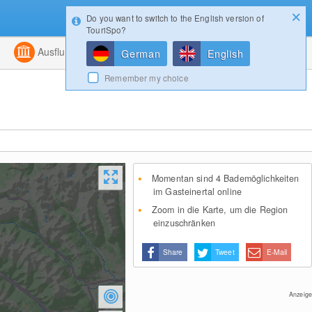
Do you want to switch to the English version of
Konfigurator
Gewinnspiele
Login
TouriSpo?
ht
Kombiniert
Ausflugsziele
Magazin
German
English
Remember my choice
Momentan sind 4 Bademöglichkeiten
im Gasteinertal online
Zoom in die Karte, um die Region
einzuschränken
Share
Tweet
E-Mail
Anzeige