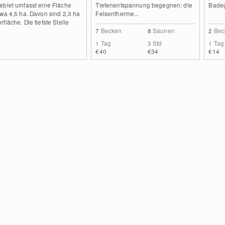
ebiet umfasst eine Fläche
Tiefenentspannung begegnen: die
Badeg
wa 4,5 ha. Davon sind 2,3 ha
Felsentherme...
fläche. Die tiefste Stelle
7
Becken
8
Saunen
2
Bec
1 Tag
3 Std
1 Tag
€40
€34
€14