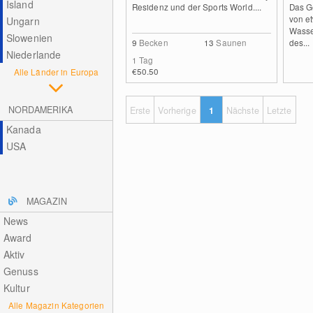
Island
Residenz und der Sports World....
Das G
von et
Ungarn
Wasser
Slowenien
9
Becken
13
Saunen
des...
Niederlande
1 Tag
€50.50
Alle Länder in Europa
NORDAMERIKA
Erste
Vorherige
1
Nächste
Letzte
Kanada
USA
MAGAZIN
News
Award
Aktiv
Genuss
Kultur
Alle Magazin Kategorien