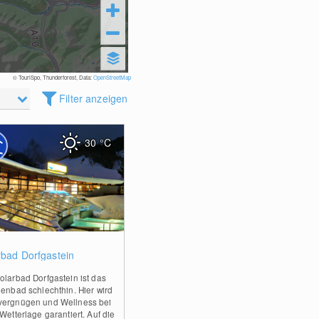
© TouriSpo, Thunderforest, Data:
OpenStreetMap
Filter anzeigen
30
°C
0
rbad Dorfgastein
olarbad Dorfgastein ist das
ienbad schlechthin. Hier wird
ergnügen und Wellness bei
Wetterlage garantiert. Auf die