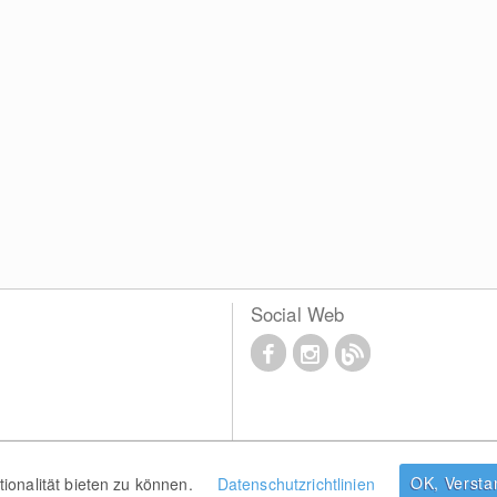
Social Web
OK, Verst
onalität bieten zu können.
Datenschutzrichtlinien