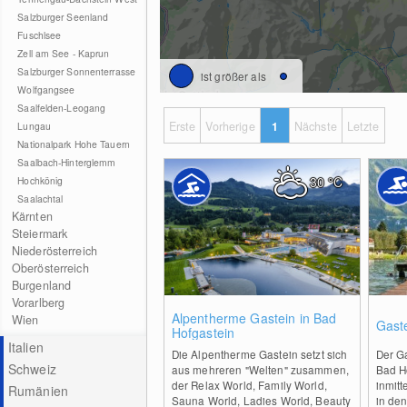
Salzburger Seenland
Fuschlsee
Zell am See - Kaprun
Salzburger Sonnenterrasse
ist größer als
Wolfgangsee
Saalfelden-Leogang
Erste
Vorherige
1
Nächste
Letzte
Lungau
Nationalpark Hohe Tauern
Saalbach-Hinterglemm
30
°C
Hochkönig
Saalachtal
Kärnten
Steiermark
Niederösterreich
Oberösterreich
Burgenland
Vorarlberg
0
Alpentherme Gastein in Bad
Wien
Gast
Hofgastein
Italien
Die Alpentherme Gastein setzt sich
Der Ga
Schweiz
aus mehreren "Welten" zusammen,
Bad H
der Relax World, Family World,
inmitt
Rumänien
Sauna World, Ladies World, Beauty
in de