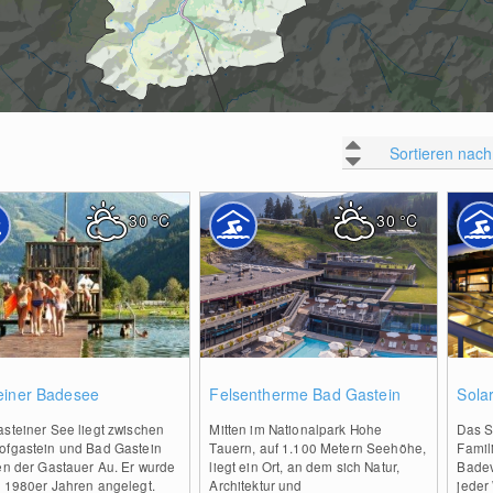
Sortieren nach
30
°C
30
°C
0
0
einer Badesee
Felsentherme Bad Gastein
Sola
steiner See liegt zwischen
Mitten im Nationalpark Hohe
Das S
ofgastein und Bad Gastein
Tauern, auf 1.100 Metern Seehöhe,
Famil
en der Gastauer Au. Er wurde
liegt ein Ort, an dem sich Natur,
Badev
n 1980er Jahren angelegt.
Architektur und
jeder 