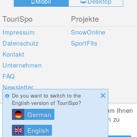
Mobil
Desktop
TouriSpo
Projekte
Impressum
SnowOnline
Datenschutz
SportFits
Kontakt
Unternehmen
FAQ
Newsletter
Do you want to switch to the
Umfragen
English version of TouriSpo?
Diese Website verwendet Cookies, um Ihnen
German
Mobile Apps
Social Web
die bestmögliche Funktionalität bieten zu
können.
iOS
English