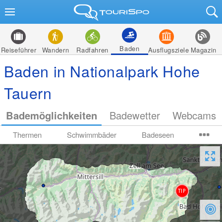
Baden
Reiseführer
Wandern
Radfahren
Ausflugsziele
Magazin
Baden in Nationalpark Hohe
Tauern
Bademöglichkeiten
Badewetter
Webcams
Thermen
Schwimmbäder
Badeseen