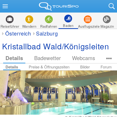
Baden
Reiseführer
Wandern
Radfahren
Ausflugsziele
Magazin
Österreich
Salzburg
Kristallbad Wald/Königsleiten
Details
Badewetter
Webcams
Details
Preise & Öffnungszeiten
Bilder
Forum