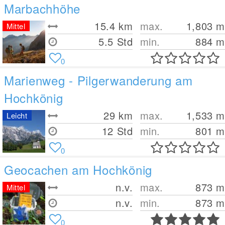
Marbachhöhe
15.4
km
max.
1,803
m
Mittel
5.5 Std
min.
884
m
0
Marienweg - Pilgerwanderung am
Hochkönig
29
km
max.
1,533
m
Leicht
12 Std
min.
801
m
0
Geocachen am Hochkönig
n.v.
max.
873
m
Mittel
n.v.
min.
873
m
0