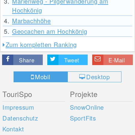
3.
Marienweg - Pilgerwanderung am
Hochkönig
4.
Marbachhöhe
5.
Geocachen am Hochkönig
Zum kompletten Ranking
Share
Tweet
E-Mail
Mobil
Desktop
TouriSpo
Projekte
Impressum
SnowOnline
Datenschutz
SportFits
Kontakt