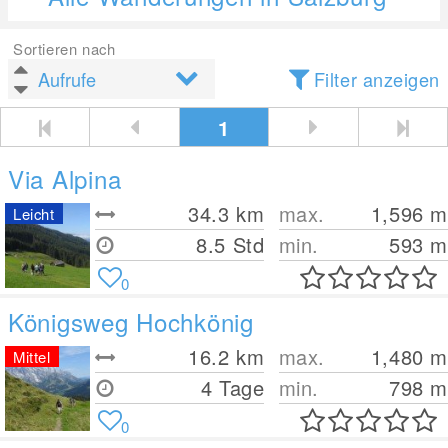
Sortieren nach
Filter anzeigen
1
Via Alpina
34.3
km
max.
1,596
m
Leicht
8.5 Std
min.
593
m
0
Königsweg Hochkönig
16.2
km
max.
1,480
m
Mittel
4 Tage
min.
798
m
0