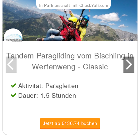
In Partnerschaft mit CheckYeti.com
Tandem Paragliding vom Bischling in
Werfenweng - Classic
Aktivität: Paragleiten
Dauer: 1.5 Stunden
Jetzt ab £136.74 buchen