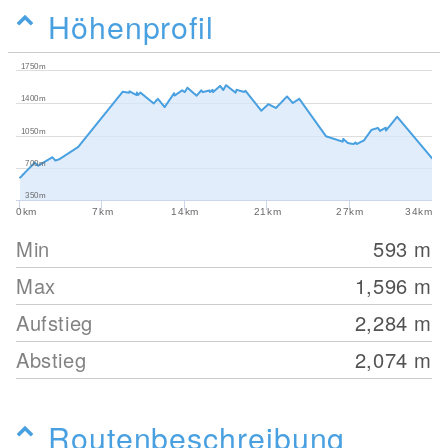
Höhenprofil
1750m
1400m
1050m
700m
350m
0km
7km
14km
21km
27km
34km
Min
593
m
Max
1,596
m
Aufstieg
2,284
m
Abstieg
2,074
m
Routenbeschreibung