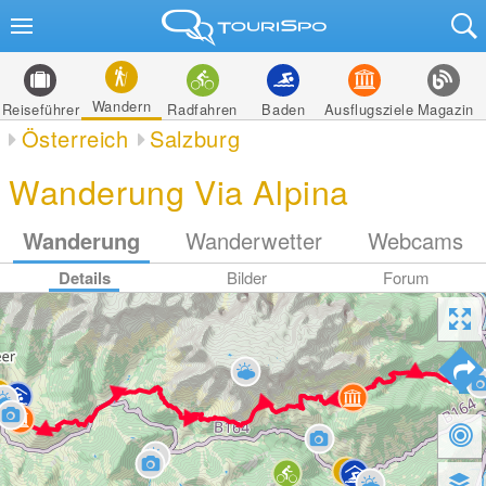
Wandern
Reiseführer
Radfahren
Baden
Ausflugsziele
Magazin
Österreich
Salzburg
Wanderung Via Alpina
Wanderung
Wanderwetter
Webcams
Details
Bilder
Forum