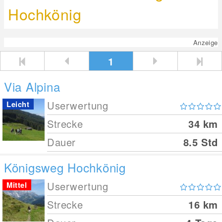
Hochkönig
Anzeige
1
Via Alpina
Userwertung
Leicht
Strecke
34
km
Dauer
8.5 Std
Königsweg Hochkönig
Userwertung
Mittel
Strecke
16
km