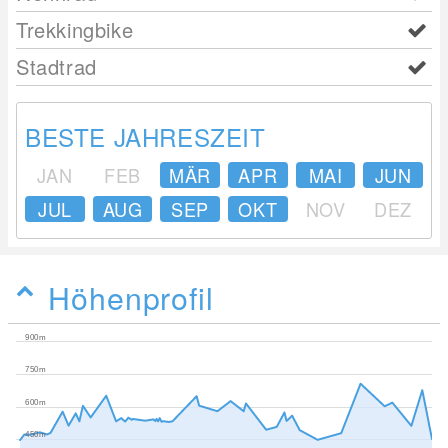
Trekkingbike
Stadtrad
BESTE JAHRESZEIT
JAN
FEB
MÄR
APR
MAI
JUN
JUL
AUG
SEP
OKT
NOV
DEZ
Höhenprofil
900m
750m
600m
450m