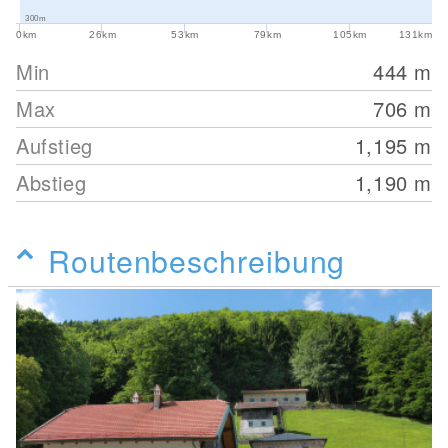
300m
0km
26km
53km
79km
105km
131km
Min
444
m
Max
706
m
Aufstieg
1,195
m
Abstieg
1,190
m
Routenbeschreibung