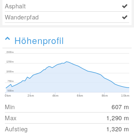
Asphalt
Wanderpfad
Höhenprofil
1500m
1250m
1000m
750m
500m
0km
2km
4km
6km
8km
10km
Min
607
m
Max
1,290
m
Aufstieg
1,320
m