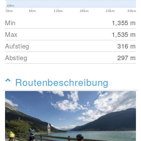
1300m
-0km
6km
12km
18km
24km
30km
Min
1,355
m
Max
1,535
m
Aufstieg
316
m
Abstieg
297
m
Routenbeschreibung