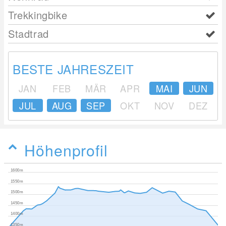
Trekkingbike
Stadtrad
BESTE JAHRESZEIT
JAN
FEB
MÄR
APR
MAI
JUN
JUL
AUG
SEP
OKT
NOV
DEZ
Höhenprofil
1600m
1550m
1500m
1450m
1400m
1350m