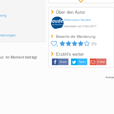
Über den Autor
bung
Erlebnisraum Nauders
aktualisiert am 2 Nov 2017
rmeinungen
Bewerte die Wanderung
(1)
0
Erzähl's weiter
our. Im Moment beträgt
Share
Tweet
E-Mail
Anzeige