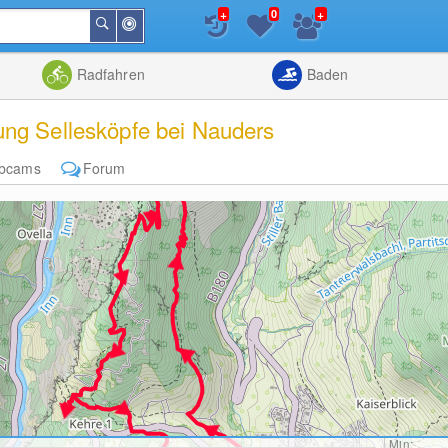
+
+
0
In
Suchen
der
Nähe
Listenansicht
Kartenansic
Radfahren
Baden
ng Sellesköpfe bei Nauders
bcams
Forum
Min: