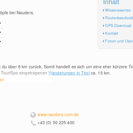
Inhalt
Wissenswertes
öpfe bei Nauders.
Routenbeschrei
GPS Download
Kontakt
Forum und Use
t du über 8
km
zurück. Somit handelt es sich um eine eher kürzere T
uf TouriSpo eingetragenen
Wanderungen in Tirol
ca. 15
km
.
en
www.nauders.com/de
+43 (0) 50 225 400