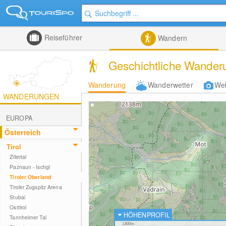
Reiseführer
Wandern
Geschichtliche Wanderu
Wanderung
Wanderwetter
We
WANDERUNGEN
EUROPA
Österreich
Tirol
Zillertal
Paznaun - Ischgl
Tiroler Oberland
Tiroler Zugspitz Arena
Stubai
Osttirol
HÖHENPROFIL
Tannheimer Tal
1800m