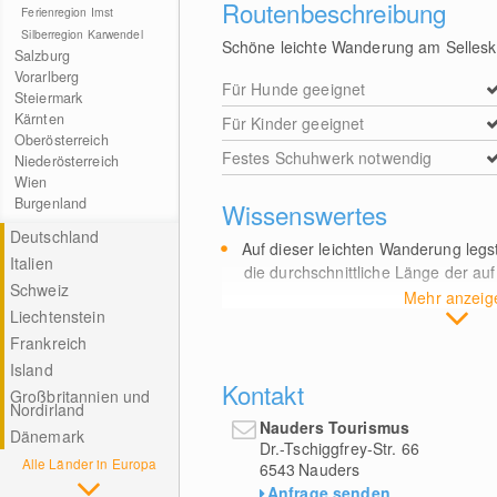
Routenbeschreibung
Ferienregion Imst
Silberregion Karwendel
Schöne leichte Wanderung am Sellesk
Salzburg
Vorarlberg
Für Hunde geeignet
Steiermark
Kärnten
Für Kinder geeignet
Oberösterreich
Festes Schuhwerk notwendig
Niederösterreich
Wien
Burgenland
Wissenswertes
Deutschland
Auf dieser leichten Wanderung legs
Italien
die durchschnittliche Länge der a
Schweiz
Mehr anzeig
Liechtenstein
Frankreich
Island
Kontakt
Großbritannien und
Nordirland
Nauders Tourismus
Dänemark
Dr.-Tschiggfrey-Str. 66
Alle Länder in Europa
6543
Nauders
Anfrage senden