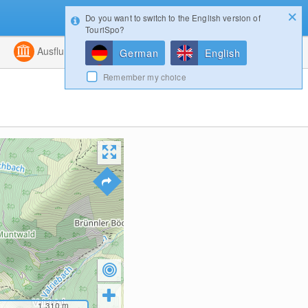
Do you want to switch to the English version of
Konfigurator
Gewinnspiele
Login
TouriSpo?
ht
Kombiniert
Ausflugsziele
Magazin
German
English
Remember my choice
1,310
m