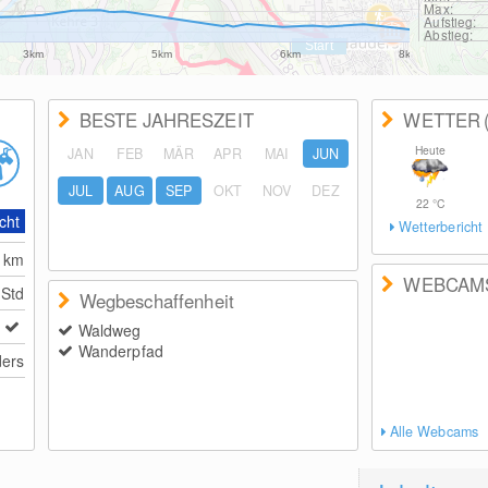
Max:
Aufstieg:
Abstieg:
3km
5km
6km
8km
BESTE JAHRESZEIT
WETTER
Heute
JAN
FEB
MÄR
APR
MAI
JUN
JUL
AUG
SEP
OKT
NOV
DEZ
22
°C
cht
Wetterbericht
4
km
WEBCAM
 Std
Wegbeschaffenheit
Waldweg
Wanderpfad
ers
Alle Webcams