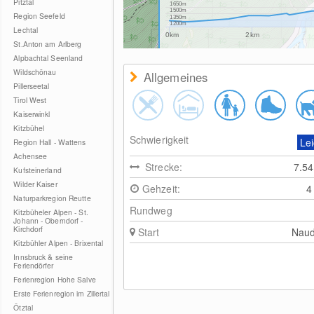
Pitztal
1650m
1500m
Region Seefeld
1350m
1200m
Lechtal
0km
2km
St.Anton am Arlberg
Alpbachtal Seenland
Wildschönau
Allgemeines
Pillerseetal
Tirol West
Kaiserwinkl
Kitzbühel
Schwierigkeit
Lei
Region Hall - Wattens
Achensee
Strecke:
7.5
Kufsteinerland
Wilder Kaiser
Gehzeit:
4
Naturparkregion Reutte
Rundweg
Kitzbüheler Alpen - St.
Johann - Oberndorf -
Kirchdorf
Start
Naud
Kitzbühler Alpen - Brixental
Innsbruck & seine
Feriendörfer
Ferienregion Hohe Salve
Erste Ferienregion im Zillertal
Ötztal