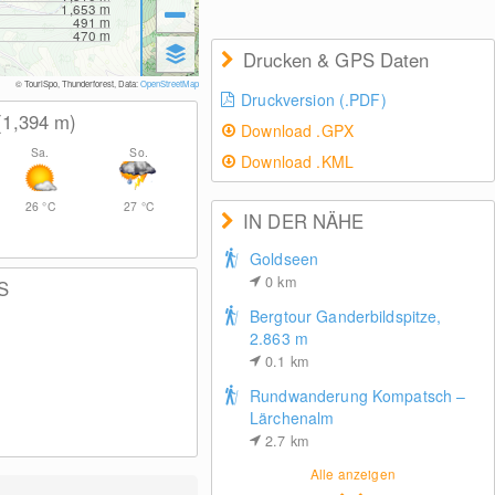
1,653
m
491
m
470
m
Drucken & GPS Daten
© TouriSpo, Thunderforest, Data:
OpenStreetMap
Druckversion (.PDF)
(1,394
m
)
Download .GPX
Sa.
So.
Download .KML
26
°C
27
°C
IN DER NÄHE
Goldseen
0
km
S
Bergtour Ganderbildspitze,
2.863 m
0.1
km
Rundwanderung Kompatsch –
Lärchenalm
2.7
km
Alle anzeigen