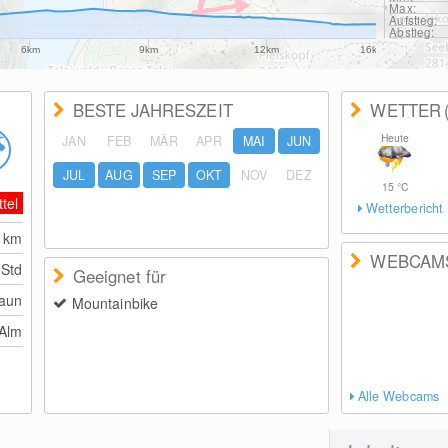
Max:
Aufstieg:
Abstieg:
6km
9km
12km
16km
BESTE JAHRESZEIT
WETTER
Heute
JAN
FEB
MÄR
APR
MAI
JUN
JUL
AUG
SEP
OKT
NOV
DEZ
15
°C
ttel
Wetterbericht
7
km
WEBCAM
 Std
Geeignet für
aun
Mountainbike
 Alm
Alle Webcams