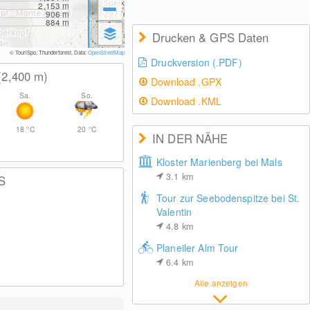
2,153
m
906
m
884
m
Drucken & GPS Daten
© TouriSpo, Thunderforest, Data:
OpenStreetMap
Druckversion (.PDF)
(2,400
m
)
Download .GPX
Sa.
So.
Download .KML
18
°C
20
°C
IN DER NÄHE
Kloster Marienberg bei Mals
3.1
km
S
Tour zur Seebodenspitze bei St.
Valentin
4.8
km
Planeiler Alm Tour
6.4
km
Alle anzeigen