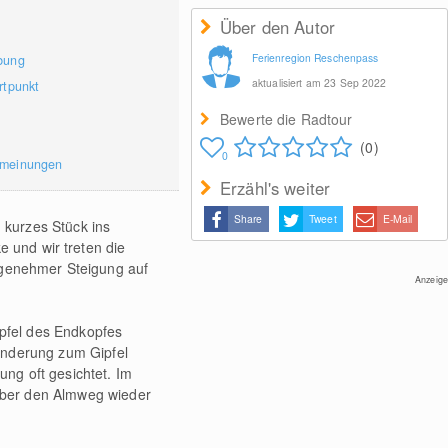
Über den Autor
Ferienregion Reschenpass
bung
aktualisiert am 23 Sep 2022
rtpunkt
Bewerte die Radtour
(0)
0
rmeinungen
Erzähl's weiter
Share
Tweet
E-Mail
kurzes Stück ins
e und wir treten die
ngenehmer Steigung auf
Anzeige
pfel des Endkopfes
anderung zum Gipfel
ng oft gesichtet. Im
über den Almweg wieder