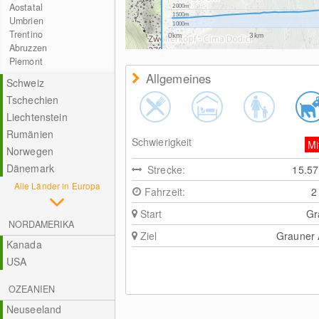
Aostatal
2000m
1500m
Umbrien
1000m
Trentino
0km
3km
Abruzzen
Piemont
Allgemeines
Schweiz
Tschechien
Liechtenstein
Rumänien
Schwierigkeit
Mi
Norwegen
Dänemark
Strecke:
15.5
Alle Länder in Europa
Fahrzeit:
2
Start
Gr
NORDAMERIKA
Ziel
Grauner
Kanada
USA
OZEANIEN
Neuseeland