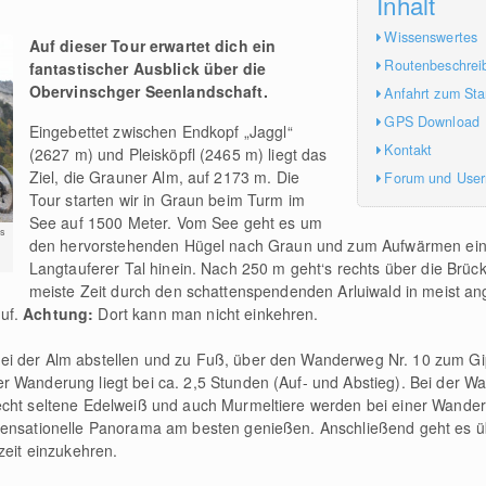
Inhalt
Wissenswertes
Auf dieser Tour erwartet dich ein
Routenbeschrei
fantastischer Ausblick über die
Obervinschger Seenlandschaft.
Anfahrt zum Sta
GPS Download
Eingebettet zwischen Endkopf „Jaggl“
Kontakt
(2627 m) und Pleisköpfl (2465 m) liegt das
Ziel, die Grauner Alm, auf 2173 m. Die
Forum und Use
Tour starten wir in Graun beim Turm im
See auf 1500 Meter. Vom See geht es um
s
den hervorstehenden Hügel nach Graun und zum Aufwärmen ein 
Langtauferer Tal hinein. Nach 250 m geht‘s rechts über die Brück
meiste Zeit durch den schattenspendenden Arluiwald in meist a
uf.
Achtung:
Dort kann man nicht einkehren.
ei der Alm abstellen und zu Fuß, über den Wanderweg Nr. 10 zum Gi
r Wanderung liegt bei ca. 2,5 Stunden (Auf- und Abstieg). Bei der W
echt seltene Edelweiß und auch Murmeltiere werden bei einer Wanderu
 sensationelle Panorama am besten genießen. Anschließend geht es 
lzeit einzukehren.