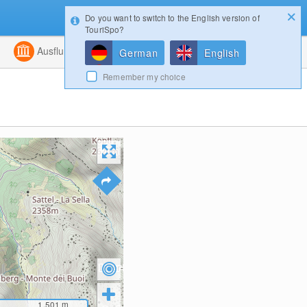
Do you want to switch to the English version of
Konfigurator
Gewinnspiele
Login
TouriSpo?
ht
Kombiniert
Ausflugsziele
Magazin
German
English
Remember my choice
1,501
m