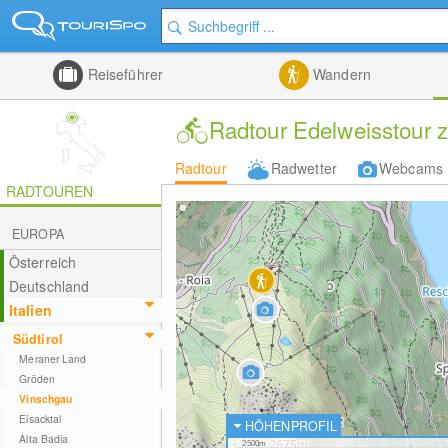
Reiseführer
Wandern
Radtour Edelweisstour 
Radtour
Radwetter
Webcams
RADTOUREN
EUROPA
Österreich
Deutschland
Italien
Südtirol
Meraner Land
Gröden
Vinschgau
Eisacktal
HÖHENPROFIL
Alta Badia
2500m