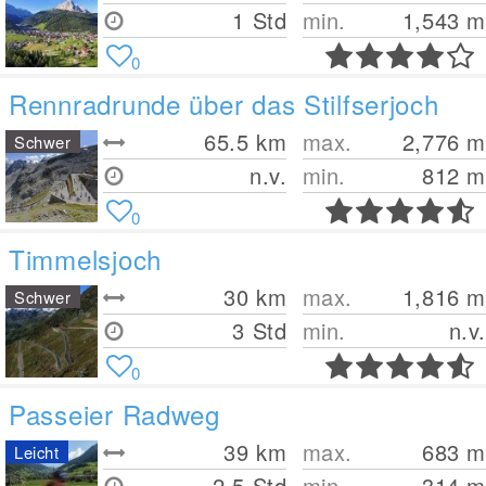
1 Std
min.
1,543
m
0
Rennradrunde über das Stilfserjoch
65.5
km
max.
2,776
m
Schwer
n.v.
min.
812
m
0
Timmelsjoch
30
km
max.
1,816
m
Schwer
3 Std
min.
n.v.
0
Passeier Radweg
39
km
max.
683
m
Leicht
2.5 Std
min.
314
m