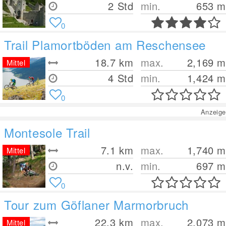
2 Std
min.
653
m
0
Trail Plamortböden am Reschensee
18.7
km
max.
2,169
m
Mittel
4 Std
min.
1,424
m
0
Anzeige
Montesole Trail
7.1
km
max.
1,740
m
Mittel
n.v.
min.
697
m
0
Tour zum Göflaner Marmorbruch
22.3
km
max.
2,073
m
Mittel