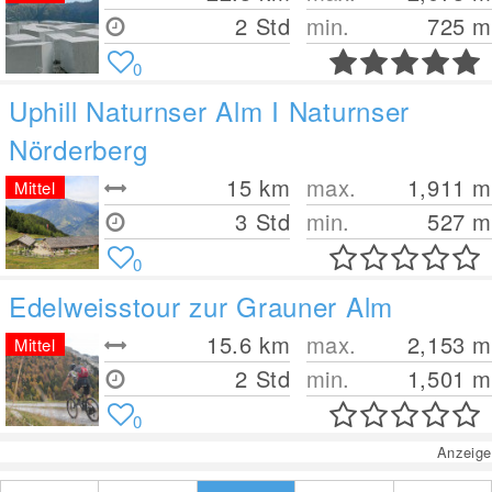
2 Std
min.
725
m
0
Uphill Naturnser Alm I Naturnser
Nörderberg
15
km
max.
1,911
m
Mittel
3 Std
min.
527
m
0
Edelweisstour zur Grauner Alm
15.6
km
max.
2,153
m
Mittel
2 Std
min.
1,501
m
0
Anzeige