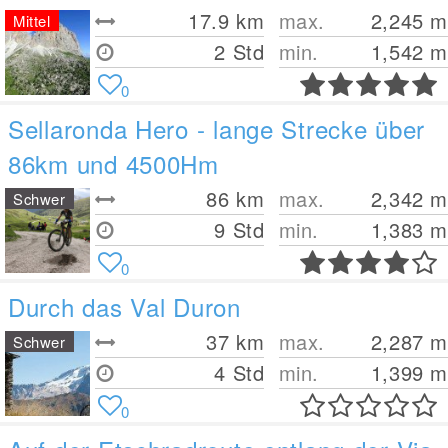
17.9
km
max.
2,245
m
Mittel
2 Std
min.
1,542
m
0
Sellaronda Hero - lange Strecke über
86km und 4500Hm
86
km
max.
2,342
m
Schwer
9 Std
min.
1,383
m
0
Durch das Val Duron
37
km
max.
2,287
m
Schwer
4 Std
min.
1,399
m
0