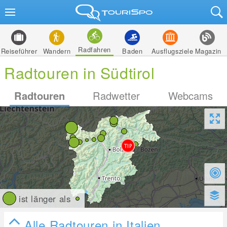
Radfahren
Reiseführer
Wandern
Baden
Ausflugsziele
Magazin
Radtouren in Südtirol
Radtouren
Radwetter
Webcams
ist länger als
Alle Radtouren in Italien