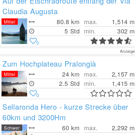
Auf der Etschradroute entlang der Via
Claudia Augusta
80.8
km
max.
1,514
m
Mittel
5 Std
min.
302
m
0
Anzeige
Zum Hochplateau Pralongià
24
km
max.
2,157
m
Mittel
2.5 Std
min.
1,415
m
0
Sellaronda Hero - kurze Strecke über
60km und 3200Hm
60
km
max.
2,292
m
Schwer