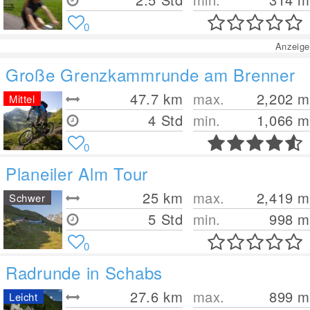
0
Anzeige
Große Grenzkammrunde am Brenner
47.7
km
max.
2,202
m
Mittel
4 Std
min.
1,066
m
0
Planeiler Alm Tour
25
km
max.
2,419
m
Schwer
5 Std
min.
998
m
0
Radrunde in Schabs
27.6
km
max.
899
m
Leicht