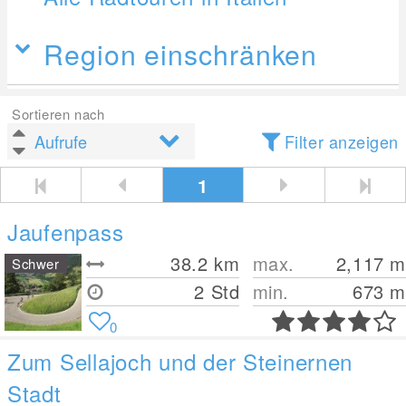
Region einschränken
Sortieren nach
Filter anzeigen
1
Jaufenpass
38.2
km
max.
2,117
m
Schwer
2 Std
min.
673
m
0
Zum Sellajoch und der Steinernen
Stadt