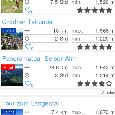
7.5 Std
min.
1,526
m
0
Grödner Talrunde
18
km
max.
1,566
m
Leicht
2 Std
min.
1,220
m
0
Panoramatour Seiser Alm
28.6
km
max.
1,942
m
Mittel
3 Std
min.
1,214
m
0
Anzeige
Tour zum Langental
7.4
km
max.
1,670
m
Leicht