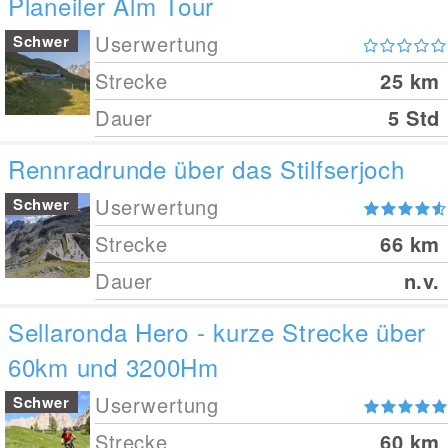
Planeiler Alm Tour
Userwertung
Schwer
Strecke
25
km
Dauer
5 Std
Rennradrunde über das Stilfserjoch
Userwertung
Schwer
Strecke
66
km
Dauer
n.v.
Sellaronda Hero - kurze Strecke über
60km und 3200Hm
Userwertung
Schwer
Strecke
60
km