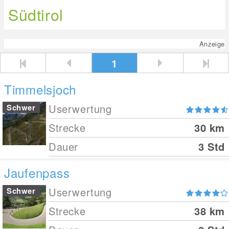
Südtirol
Anzeige
1
Timmelsjoch
Userwertung
Schwer
Strecke
30
km
Dauer
3 Std
Jaufenpass
Userwertung
Schwer
Strecke
38
km