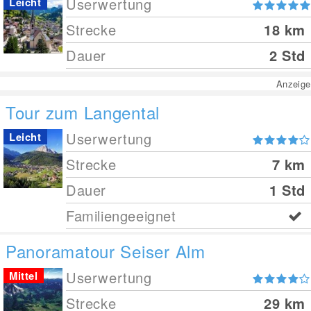
Userwertung
Leicht
Strecke
18
km
Dauer
2 Std
Anzeige
Tour zum Langental
Userwertung
Leicht
Strecke
7
km
Dauer
1 Std
Familiengeeignet
Panoramatour Seiser Alm
Userwertung
Mittel
Strecke
29
km