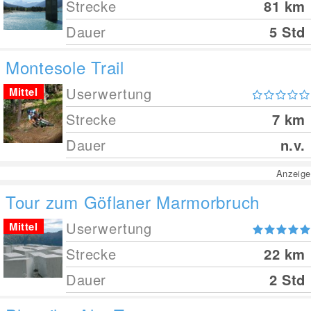
Strecke
81
km
Dauer
5 Std
Montesole Trail
Userwertung
Mittel
Strecke
7
km
Dauer
n.v.
Anzeige
Tour zum Göflaner Marmorbruch
Userwertung
Mittel
Strecke
22
km
Dauer
2 Std