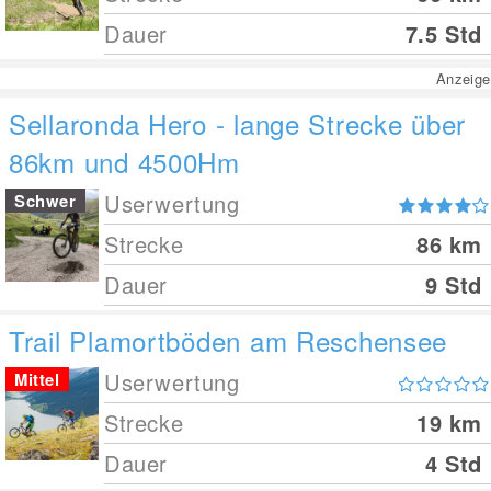
Dauer
7.5 Std
Anzeige
Sellaronda Hero - lange Strecke über
86km und 4500Hm
Userwertung
Schwer
Strecke
86
km
Dauer
9 Std
Trail Plamortböden am Reschensee
Userwertung
Mittel
Strecke
19
km
Dauer
4 Std