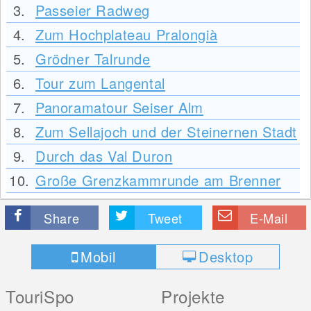
3.
Passeier Radweg
4.
Zum Hochplateau Pralongià
5.
Grödner Talrunde
6.
Tour zum Langental
7.
Panoramatour Seiser Alm
8.
Zum Sellajoch und der Steinernen Stadt
9.
Durch das Val Duron
10.
Große Grenzkammrunde am Brenner
Share
Tweet
E-Mail
Mobil
Desktop
TouriSpo
Projekte