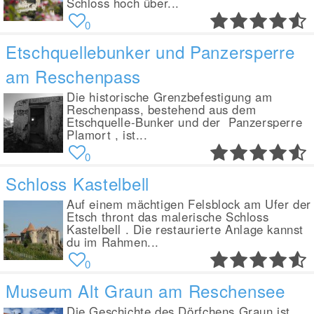
Schloss hoch über...
0
Etschquellebunker und Panzersperre
am Reschenpass
Die historische Grenzbefestigung am
Reschenpass, bestehend aus dem
Etschquelle-Bunker und der Panzersperre
Plamort , ist...
0
Schloss Kastelbell
Auf einem mächtigen Felsblock am Ufer der
Etsch thront das malerische Schloss
Kastelbell . Die restaurierte Anlage kannst
du im Rahmen...
0
Museum Alt Graun am Reschensee
Die Geschichte des Dörfchens Graun ist