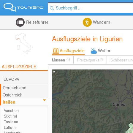
Reiseführer
Wandern
Ausflugsziele in Ligurien
Ausflugsziele
Wetter
Museen
(1)
Freizeitparks
(0)
Schlösser un
AUSFLUGSZIELE
EUROPA
Deutschland
Österreich
Italien
Venetien
Südtirol
Toskana
Latium