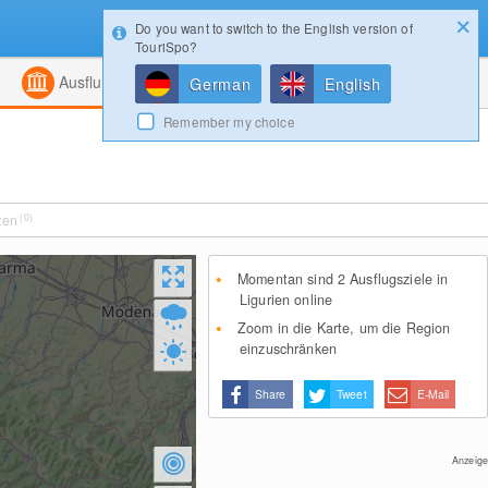
Do you want to switch to the English version of
Konfigurator
Gewinnspiele
Login
TouriSpo?
ht
Kombiniert
Magazin
Ausflugsziele
German
English
Remember my choice
ten
(0)
Momentan sind 2 Ausflugsziele in
Ligurien online
Zoom in die Karte, um die Region
einzuschränken
Share
Tweet
E-Mail
Anzeige