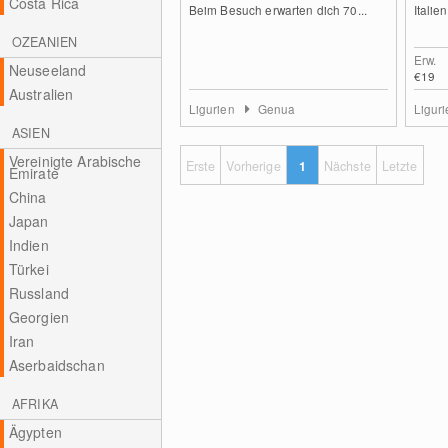
Costa Rica
Beim Besuch erwarten dich 70...
Italie
OZEANIEN
Erw.
Neuseeland
€19
Australien
Ligurien
Genua
Ligur
ASIEN
Vereinigte Arabische
Erste
Vorherige
1
Nächste
Letzte
Emirate
China
Japan
Indien
Türkei
Russland
Georgien
Iran
Aserbaidschan
AFRIKA
Ägypten