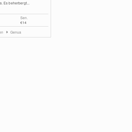
ns. Es beherbergt...
Sen.
€14
ien
Genua