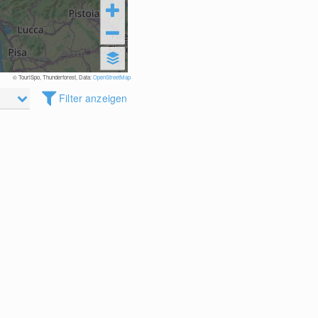
© TouriSpo, Thunderforest, Data:
OpenStreetMap
Filter anzeigen