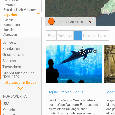
Lombardei
Umbrien
Friaul-Julisch Venetien
Ligurien
Genua
hat mehr Aufrufe als
Kampanien
Trentino
Abruzzen
Erste
Vorherige
1
Nächste
Letzte
Schweiz
Frankreich
30
°C
Griechenland
Spanien
Tschechien
Großbritannien und
Nordirland
Alle Länder in Europa
0
Aquarium von Genua
Meer
NORDAMERIKA
Das Aquarium in Genua ist eines
Im ga
USA
der größten Aquarien Europas und
Meere
bietet einen umfangreichen
das g
Kanada
Einblick in die Unterwasserwelt.
eines 