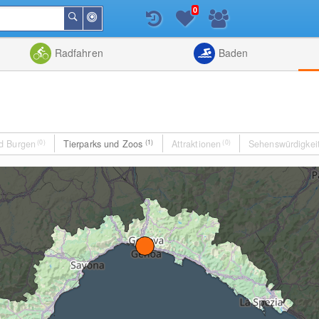
0
In
Suchen
der
Nähe
Listenansicht
Kartenansic
Radfahren
Baden
d Burgen
(0)
Tierparks und Zoos
(1)
Attraktionen
(0)
Sehenswürdigkei