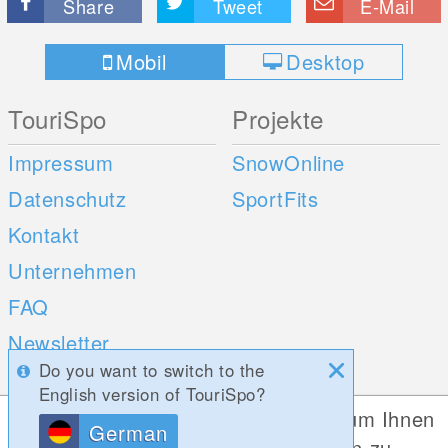
Share
Tweet
E-Mail
Mobil
Desktop
TouriSpo
Projekte
Impressum
SnowOnline
Datenschutz
SportFits
Kontakt
Unternehmen
FAQ
Newsletter
Do you want to switch to the
Umfragen
English version of TouriSpo?
Diese Website verwendet Cookies, um Ihnen
German
Mobile Apps
Social Web
die bestmögliche Funktionalität bieten zu