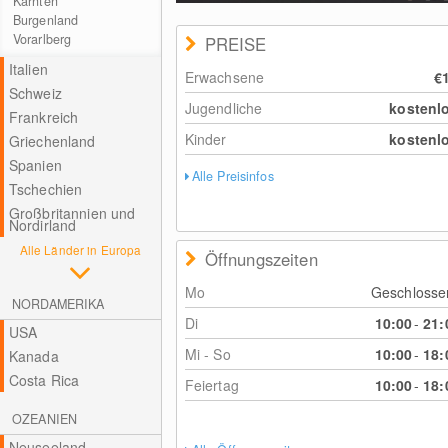
Kärnten
Burgenland
Vorarlberg
PREISE
Italien
Erwachsene
€
Schweiz
Jugendliche
kostenl
Frankreich
Kinder
kostenl
Griechenland
Spanien
Alle Preisinfos
Tschechien
Großbritannien und
Nordirland
Alle Länder in Europa
Öffnungszeiten
Mo
Geschloss
NORDAMERIKA
Di
10:00
-
21:
USA
Mi - So
10:00
-
18:
Kanada
Costa Rica
Feiertag
10:00
-
18:
OZEANIEN
Neuseeland