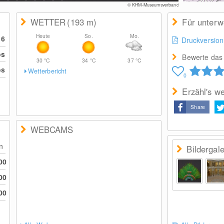
© KHM-Museumsverband
WETTER
(193
m
)
Für unter
Heute
So.
Mo.
16
Druckversion
os
Bewerte das 
30
°C
34
°C
37
°C
os
Wetterbericht
0
Erzähl's we
Share
WEBCAMS
en
Bildergale
00
00
00