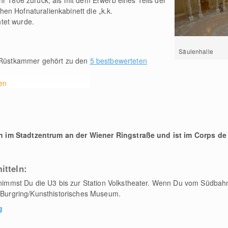
hr 1806 zurück, als mit dem Erwerb eines Teils der
en Hofnaturalienkabinett die „k.k.
tet wurde.
Säulenhalle
Rüstkammer gehört zu den
5 bestbewerteten
en
 im Stadtzentrum an der Wiener Ringstraße und ist im Corps de
itteln:
mst Du die U3 bis zur Station Volkstheater. Wenn Du vom Südbahn
n Burgring/Kunsthistorisches Museum.
g