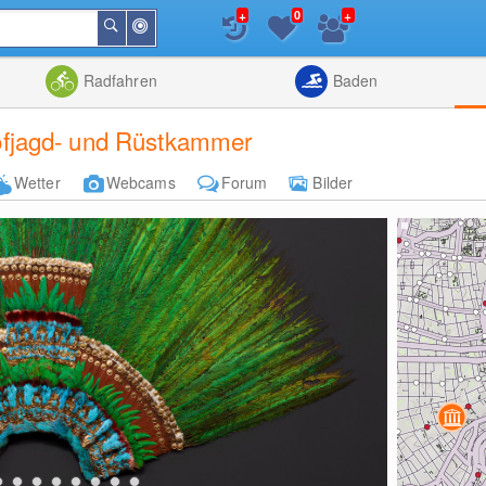
+
+
0
In
Suchen
der
Nähe
Listenansicht
Kartenansic
Radfahren
Baden
fjagd- und Rüstkammer
Wetter
Webcams
Forum
Bilder