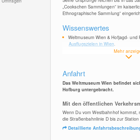
Seine Ursprünge reichen bis in das Ja
Umfragen
„Cookschen Sammlungen” im kaiserlich
Ethnographische Sammlung” eingerich
Wissenswertes
Weltmuseum Wien & Hofjagd- und 
Ausflugszielen in Wien
.
Mehr anzeig
Anfahrt
Das Weltmuseum Wien befindet sich
Hofburg untergebracht.
Mit den öffentlichen Verkehrsm
Wenn Du vom Westbahnhof kommst, nim
die Straßenbahnlinie D bis zur Statio
Detaillierte Anfahrtsbeschreibun