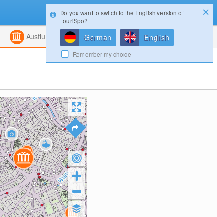
Do you want to switch to the English version of
Konfigurator
Gewinnspiele
Login
TouriSpo?
ht
Kombiniert
Magazin
Ausflugsziele
German
English
Remember my choice