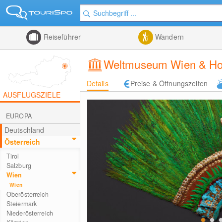
Reiseführer
Wandern
Weltmuseum Wien & Ho
Details
Preise & Öffnungszeiten
AUSFLUGSZIELE
EUROPA
Deutschland
Österreich
Tirol
Salzburg
Wien
Wien
Oberösterreich
Steiermark
Niederösterreich