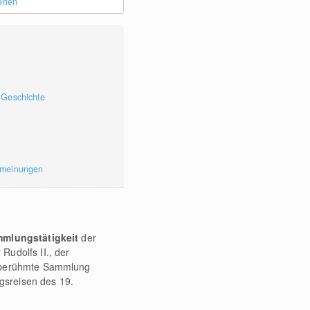
sehen
 Geschichte
rmeinungen
mmlungstätigkeit
der
udolfs II., der
ltberühmte Sammlung
gsreisen des 19.