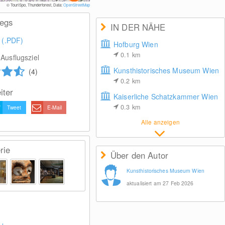
© 
© TouriSpo, Thunderforest, Data:
OpenStreetMap
wegs
IN DER NÄHE
 (.PDF)
Hofburg Wien
0.1
km
Ausflugsziel
Kunsthistorisches Museum Wien
(4)
0.2
km
iter
Kaiserliche Schatzkammer Wien
0.3
km
Tweet
E-Mail
Alle anzeigen
rie
Über den Autor
Kunsthistorisches Museum Wien
aktualisiert am 27 Feb 2026