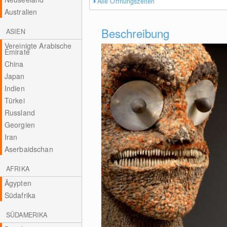
Alle Öffnungszeiten
Australien
Beschreibung
ASIEN
Vereinigte Arabische
Emirate
China
Japan
Indien
Türkei
Russland
Georgien
Iran
Aserbaidschan
AFRIKA
Ägypten
Südafrika
SÜDAMERIKA