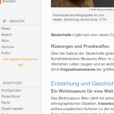
Brasilien
© KHM-Museumsverban
Federbüste des Kriegsgottes Ku von
Hawaii, Sammlung James Cook, 1779
MAGAZIN
News
Award
Säulenhalle
ergibt sich vom neuen Ca
Aktiv
Rüstungen und Prunkwaffen
Genuss
Kultur
Über die Galerie der Säulenhalle gela
Kunsthistorischen Museums Wien: In 
Alle Magazin Kategorien
ritterlichen Leben zeugen und an wich
2018
Originalinstrumente
der größt
Entstehung und Geschic
SONSTIGES
Konfigurator
Ein Weltmuseum für eine Welt
Reiseführer
Das Weltmuseum Wien zählt mit sei
Karte
ethnographischen Objekten,
historis
Gewinnspiele
außereuropäischen Kulturen zu den b