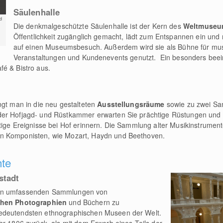
Säulenhalle
d
Die denkmalgeschützte Säulenhalle ist der Kern des
Weltmuse
Öffentlichkeit zugänglich gemacht, lädt zum Entspannen ein und m
auf einen Museumsbesuch. Außerdem wird sie als Bühne für mu
Veranstaltungen und Kundenevents genutzt. Ein besonders beein
fé & Bistro aus.
ngt man in die neu gestalteten
Ausstellungsräume
sowie zu zwei S
der Hofjagd- und Rüstkammer erwarten Sie prächtige Rüstungen und
tige Ereignisse bei Hof erinnern. Die Sammlung alter Musikinstrument
en Komponisten, wie Mozart, Haydn und Beethoven.
hte
stadt
nen umfassenden Sammlungen von
chen Photographien
und Büchern zu
edeutendsten ethnographischen Museen der Welt.