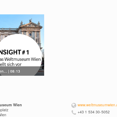
... | 08:13
useum Wien
www.weltmuseumwien.a
platz
+43 1 534 30-5052
ien