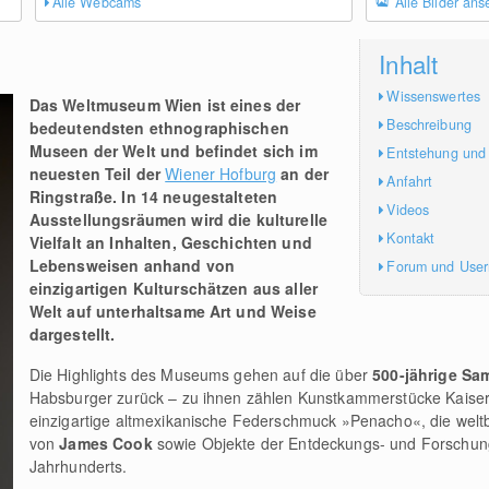
Alle Webcams
Alle Bilder an
Inhalt
Wissenswertes
Das Weltmuseum Wien ist eines der
Beschreibung
bedeutendsten ethnographischen
Museen der Welt und befindet sich im
Entstehung und
neuesten Teil der
Wiener Hofburg
an der
Anfahrt
Ringstraße. In 14 neugestalteten
Videos
Ausstellungsräumen wird die kulturelle
Kontakt
Vielfalt an Inhalten, Geschichten und
Lebensweisen anhand von
Forum und Use
einzigartigen Kulturschätzen aus aller
Welt auf unterhaltsame Art und Weise
dargestellt.
Die Highlights des Museums gehen auf die über
500-jährige Sa
Habsburger zurück – zu ihnen zählen Kunstkammerstücke Kaiser R
einzigartige altmexikanische Federschmuck »Penacho«, die we
von
James Cook
sowie Objekte der Entdeckungs- und Forschun
Jahrhunderts.