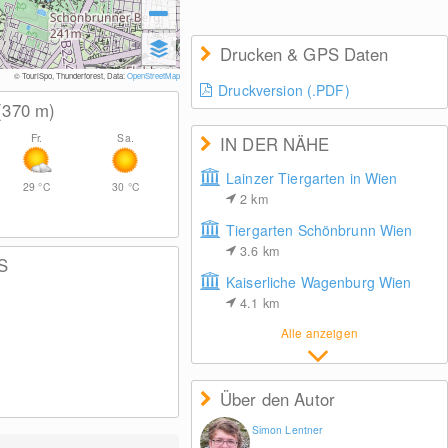
Drucken & GPS Daten
© TouriSpo, Thunderforest, Data:
OpenStreetMap
Druckversion (.PDF)
(370
m
)
Fr.
Sa.
IN DER NÄHE
Lainzer Tiergarten in Wien
29
°C
30
°C
2
km
Tiergarten Schönbrunn Wien
3.6
km
S
Kaiserliche Wagenburg Wien
4.1
km
Alle anzeigen
Über den Autor
Simon Lentner