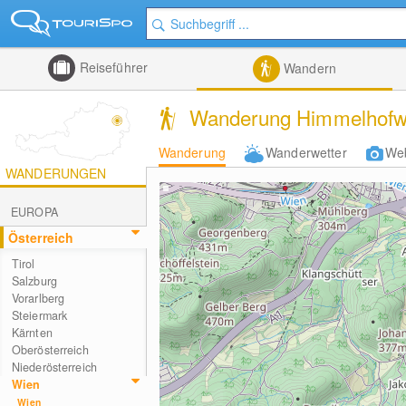
Reiseführer
Wandern
Wanderung Himmelhofwi
Wanderung
Wanderwetter
We
WANDERUNGEN
EUROPA
Österreich
Tirol
Salzburg
Vorarlberg
Steiermark
Kärnten
Oberösterreich
Niederösterreich
Wien
Wien