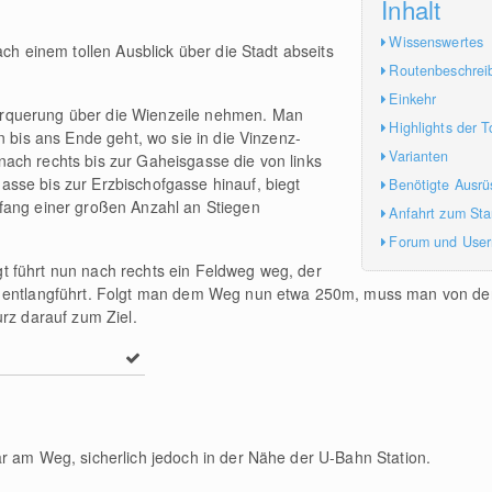
Inhalt
Wissenswertes
ach einem tollen Ausblick über die Stadt abseits
Routenbeschrei
Einkehr
rquerung über die Wienzeile nehmen. Man
Highlights der T
n bis ans Ende geht, wo sie in die Vinzenz-
Varianten
ach rechts bis zur Gaheisgasse die von links
sse bis zur Erzbischofgasse hinauf, biegt
Benötigte Ausrü
fang einer großen Anzahl an Stiegen
Anfahrt zum Sta
Forum und Use
 führt nun nach rechts ein Feldweg weg, der
s entlangführt. Folgt man dem Weg nun etwa 250m, muss man von de
urz darauf zum Ziel.
r am Weg, sicherlich jedoch in der Nähe der U-Bahn Station.