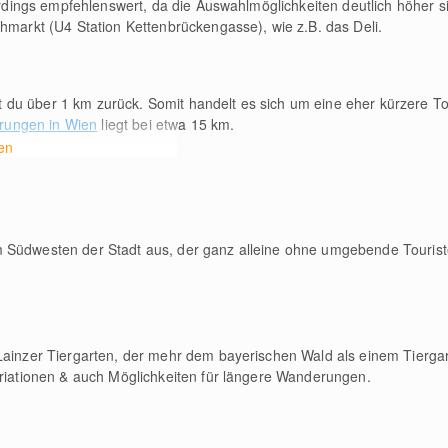
llerdings empfehlenswert, da die Auswahlmöglichkeiten deutlich höher 
chmarkt (U4 Station Kettenbrückengasse), wie z.B. das Deli.
t du über 1
km
zurück. Somit handelt es sich um eine eher kürzere To
ungen in Wien
liegt bei etwa 15
km
.
en
m Südwesten der Stadt aus, der ganz alleine ohne umgebende Touri
Lainzer Tiergarten, der mehr dem bayerischen Wald als einem Tiergar
ariationen & auch Möglichkeiten für längere Wanderungen.