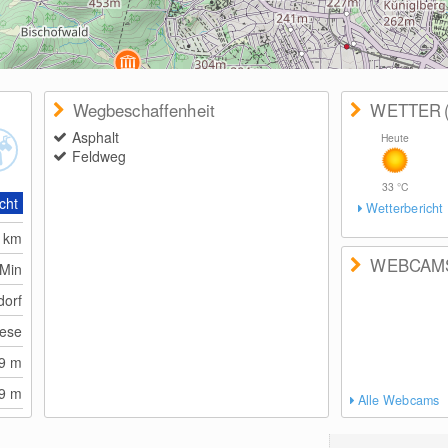
Wegbeschaffenheit
WETTER
Asphalt
Heute
Feldweg
33
°C
cht
Wetterbericht
0
km
WEBCAM
 Min
dorf
ese
49
m
49
m
Alle Webcams