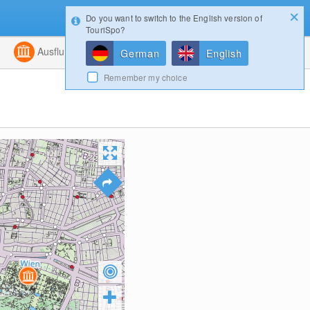
Do you want to switch to the English version of
Konfigurator
Gewinnspiele
Login
TouriSpo?
ht
Kombiniert
Ausflugsziele
Magazin
German
English
Remember my choice