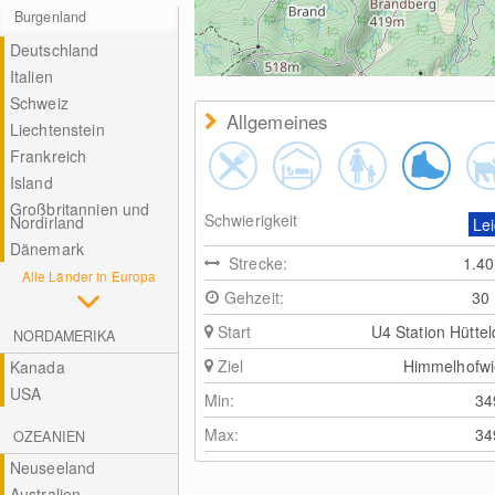
Burgenland
Deutschland
Italien
Schweiz
Allgemeines
Liechtenstein
Frankreich
Island
Großbritannien und
Schwierigkeit
Nordirland
Lei
Dänemark
Strecke:
1.4
Alle Länder in Europa
Gehzeit:
30
Start
U4 Station Hüttel
NORDAMERIKA
Ziel
Himmelhofwi
Kanada
USA
Min:
3
Max:
3
OZEANIEN
Neuseeland
Australien