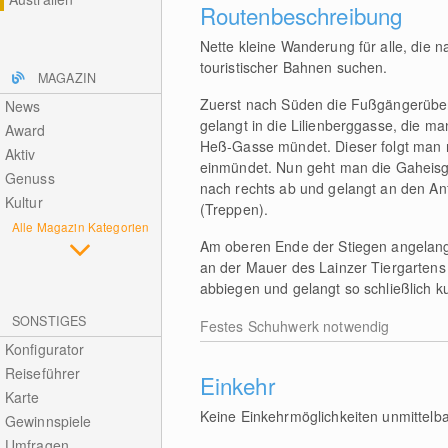
Routenbeschreibung
Nette kleine Wanderung für alle, die n
touristischer Bahnen suchen.
MAGAZIN
Zuerst nach Süden die Fußgängerübe
News
gelangt in die Lilienberggasse, die ma
Award
Heß-Gasse mündet. Dieser folgt man n
Aktiv
einmündet. Nun geht man die Gaheisga
Genuss
nach rechts ab und gelangt an den An
Kultur
(Treppen).
Alle Magazin Kategorien
Am oberen Ende der Stiegen angelangt
an der Mauer des Lainzer Tiergarten
abbiegen und gelangt so schließlich k
SONSTIGES
Festes Schuhwerk notwendig
Konfigurator
Reiseführer
Einkehr
Karte
Keine Einkehrmöglichkeiten unmittelba
Gewinnspiele
Umfragen