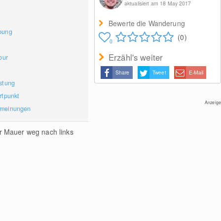
aktualisiert am 18 May 2017
Bewerte die Wanderung
bung
(0)
0
Erzähl's weiter
our
Share
Tweet
E-Mail
stung
rtpunkt
Anzeige
rmeinungen
r Mauer weg nach links