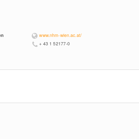
en
www.nhm-wien.ac.at/
+ 43 1 52177-0