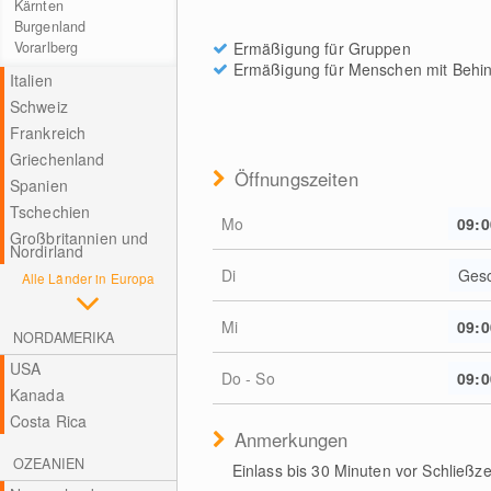
Kärnten
Burgenland
Ermäßigung für Gruppen
Vorarlberg
Ermäßigung für Menschen mit Behi
Italien
Schweiz
Frankreich
Griechenland
Öffnungszeiten
Spanien
Tschechien
Mo
09:0
Großbritannien und
Nordirland
Di
Ges
Alle Länder in Europa
Mi
09:0
NORDAMERIKA
USA
Do - So
09:0
Kanada
Costa Rica
Anmerkungen
OZEANIEN
Einlass bis 30 Minuten vor Schließzei