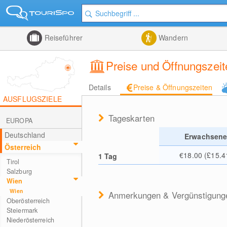
Reiseführer
Wandern
Preise und Öffnungszei
Details
Preise & Öffnungszeiten
AUSFLUGSZIELE
Tageskarten
EUROPA
Deutschland
Erwachsen
Österreich
€18.00 (£15.4
1 Tag
Tirol
Salzburg
Wien
Wien
Anmerkungen & Vergünstigung
Oberösterreich
Steiermark
Niederösterreich