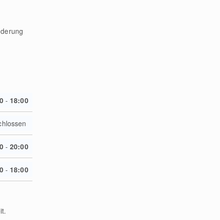
nderung
0
-
18:00
chlossen
0
-
20:00
0
-
18:00
t.