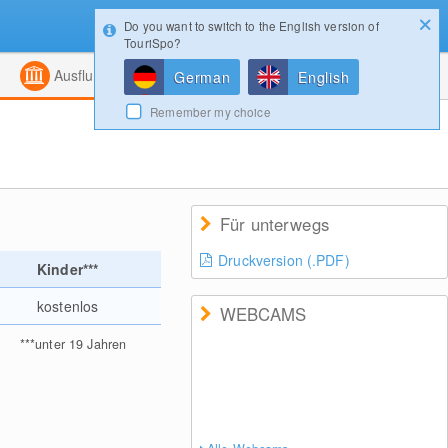
Do you want to switch to the English version of
Konfigurator
Gewinnspiele
Login
TouriSpo?
ht
Kombiniert
Magazin
Ausflugsziele
German
English
Remember my choice
Für unterwegs
Druckversion (.PDF)
Kinder***
kostenlos
WEBCAMS
***
unter 19 Jahren