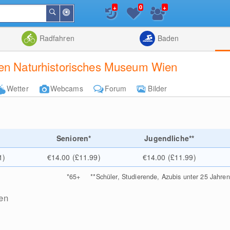
+
+
0
In
Suchen
der
Nähe
Listenansicht
Kartenansic
Radfahren
Baden
ten Naturhistorisches Museum Wien
Wetter
Webcams
Forum
Bilder
e
Senioren*
Jugendliche**
1)
€14.00 (£11.99)
€14.00 (£11.99)
*
65+
**
Schüler, Studierende, Azubis unter 25 Jahren
en