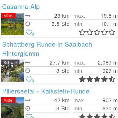
Casanna Alp
23
km
max.
19.5
m
Mittel
3.5 Std
min.
10.1
m
0
Schattberg Runde in Saalbach
Hinterglemm
27.7
km
max.
2,089
m
Schwer
3 Std
min.
927
m
0
Pillerseetal - Kalkstein-Runde
42
km
max.
902
m
Mittel
3 Std
min.
630
m