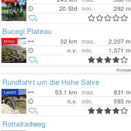
20 Std
min.
292
m
0
Bucegi Plateau
32
km
max.
2,207
m
Mittel
n.v.
min.
1,371
m
0
Anzeige
Rundfahrt um die Hohe Salve
53.1
km
max.
831
m
Leicht
n.v.
min.
593
m
0
Rottalradweg