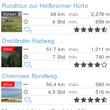
Rundtour zur Heilbronner Hütte
66
km
max.
2,278
m
Schwer
6 Std
min.
659
m
0
Dreiländer-Radweg
51.7
km
max.
1,011
m
Mittel
7 Std
min.
740
m
0
Chiemsee Rundweg
56.4
km
max.
583
m
Mittel
4.5 Std
min.
516
m
2