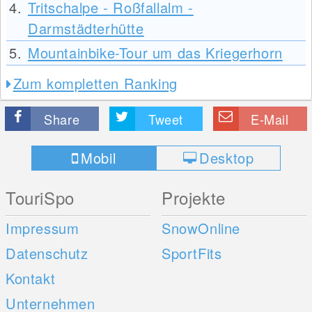
4.
Tritschalpe - Roßfallalm -
Darmstädterhütte
5.
Mountainbike-Tour um das Kriegerhorn
Zum kompletten Ranking
Share
Tweet
E-Mail
Mobil
Desktop
TouriSpo
Projekte
Impressum
SnowOnline
Datenschutz
SportFits
Kontakt
Unternehmen