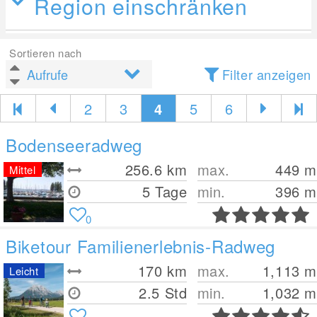
Region einschränken
Sortieren nach
Filter anzeigen
2
3
4
5
6
Bodenseeradweg
256.6
km
max.
449
m
Mittel
5 Tage
min.
396
m
0
Biketour Familienerlebnis-Radweg
170
km
max.
1,113
m
Leicht
2.5 Std
min.
1,032
m