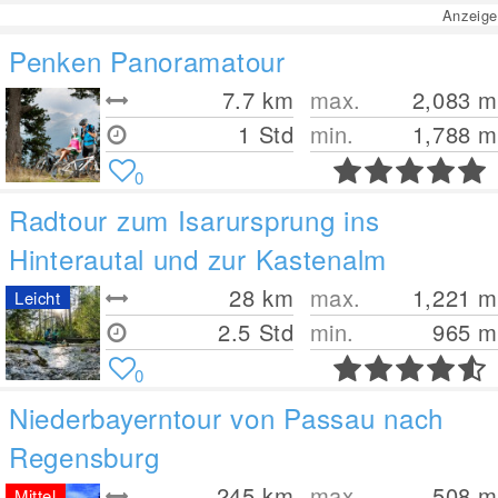
Anzeige
Penken Panoramatour
7.7
km
max.
2,083
m
1 Std
min.
1,788
m
0
Radtour zum Isarursprung ins
Hinterautal und zur Kastenalm
28
km
max.
1,221
m
Leicht
2.5 Std
min.
965
m
0
Niederbayerntour von Passau nach
Regensburg
245
km
max.
508
m
Mittel