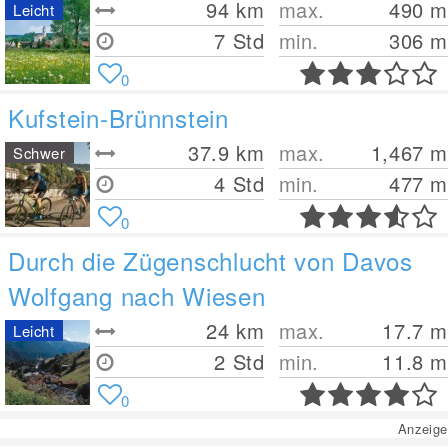
94
km
max.
490
m
Leicht
7 Std
min.
306
m
0
Kufstein-Brünnstein
37.9
km
max.
1,467
m
Schwer
4 Std
min.
477
m
0
Durch die Zügenschlucht von Davos
Wolfgang nach Wiesen
24
km
max.
17.7
m
Leicht
2 Std
min.
11.8
m
0
Anzeige