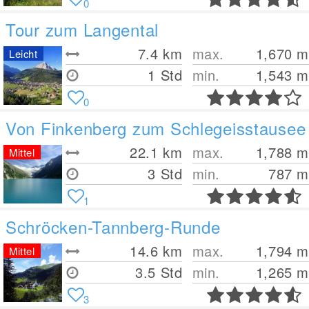
0
Tour zum Langental
7.4
km
max.
1,670
m
Leicht
1 Std
min.
1,543
m
0
Von Finkenberg zum Schlegeisstausee
22.1
km
max.
1,788
m
Mittel
3 Std
min.
787
m
1
Schröcken-Tannberg-Runde
14.6
km
max.
1,794
m
Mittel
3.5 Std
min.
1,265
m
3