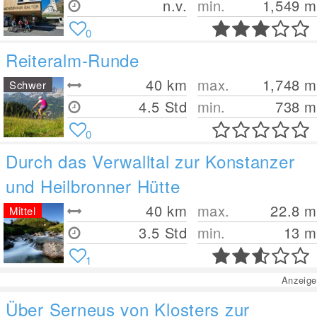
n.v.
min.
1,549
m
0
Reiteralm-Runde
40
km
max.
1,748
m
Schwer
4.5 Std
min.
738
m
0
Durch das Verwalltal zur Konstanzer
und Heilbronner Hütte
40
km
max.
22.8
m
Mittel
3.5 Std
min.
13
m
1
Anzeige
Über Serneus von Klosters zur