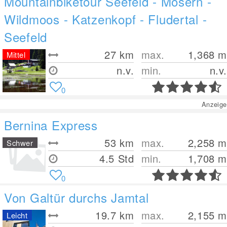
Mountainbiketour Seefeld - Mösern -
Wildmoos - Katzenkopf - Fludertal -
Seefeld
27
km
max.
1,368
m
Mittel
n.v.
min.
n.v.
0
Anzeige
Bernina Express
53
km
max.
2,258
m
Schwer
4.5 Std
min.
1,708
m
0
Von Galtür durchs Jamtal
19.7
km
max.
2,155
m
Leicht