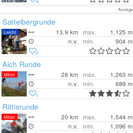
0
Anzeige
Sattelbergrunde
13.9
km
max.
1,125
m
Leicht
n.v.
min.
904
m
0
Aich Runde
28
km
max.
1,263
m
Mittel
n.v.
min.
689
m
1
Rittisrunde
20
km
max.
1,544
m
Mittel
n.v.
min.
1,096
m