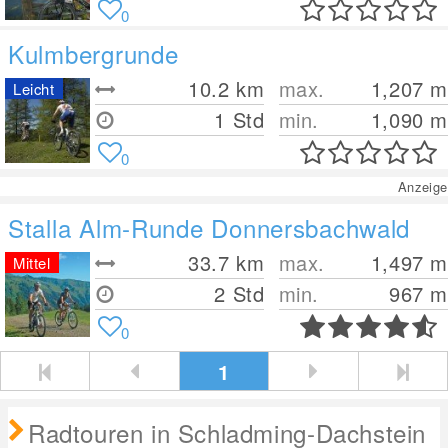
0
Kulmbergrunde
10.2
km
max.
1,207
m
Leicht
1 Std
min.
1,090
m
0
Anzeige
Stalla Alm-Runde Donnersbachwald
33.7
km
max.
1,497
m
Mittel
2 Std
min.
967
m
0
1
Radtouren in Schladming-Dachstein