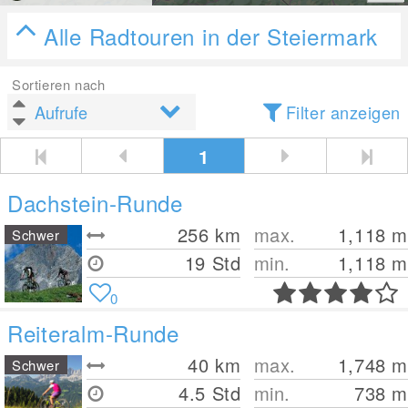
Alle Radtouren in der Steiermark
Sortieren nach
Filter anzeigen
1
Dachstein-Runde
256
km
max.
1,118
m
Schwer
19 Std
min.
1,118
m
0
Reiteralm-Runde
40
km
max.
1,748
m
Schwer
4.5 Std
min.
738
m