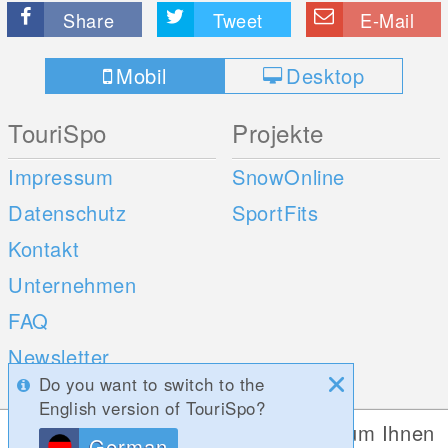
Share
Tweet
E-Mail
Mobil
Desktop
TouriSpo
Projekte
Impressum
SnowOnline
Datenschutz
SportFits
Kontakt
Unternehmen
FAQ
Newsletter
Do you want to switch to the
Umfragen
English version of TouriSpo?
Diese Website verwendet Cookies, um Ihnen
German