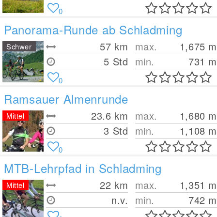
0
Panorama-Runde ab Schladming
57
km
max.
1,675
m
Schwer
5 Std
min.
731
m
0
Ramsauer Almenrunde
23.6
km
max.
1,680
m
Mittel
3 Std
min.
1,108
m
0
MTB-Lehrpfad in Schladming
22
km
max.
1,351
m
Mittel
n.v.
min.
742
m