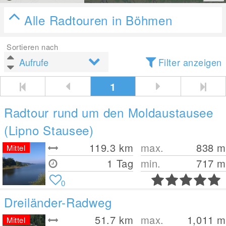
Alle Radtouren in Böhmen
Sortieren nach
Filter anzeigen
1
Radtour rund um den Moldaustausee
(Lipno Stausee)
119.3
km
max.
838
m
Mittel
1 Tag
min.
717
m
0
Dreiländer-Radweg
51.7
km
max.
1,011
m
Mittel