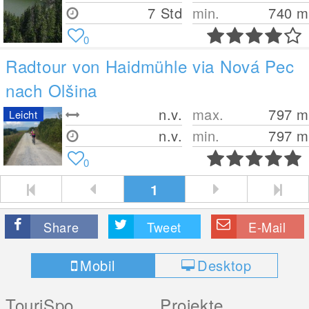
7 Std
min.
740
m
0
Radtour von Haidmühle via Nová Pec
nach Olšina
n.v.
max.
797
m
Leicht
n.v.
min.
797
m
0
1
Share
Tweet
E-Mail
Mobil
Desktop
TouriSpo
Projekte