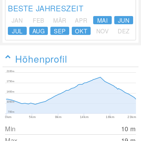
BESTE JAHRESZEIT
JAN
FEB
MÄR
APR
MAI
JUN
JUL
AUG
SEP
OKT
NOV
DEZ
Höhenprofil
2100m
1750m
1400m
1050m
700m
0km
5km
9km
14km
18km
23km
Min
10
m
Max
19
m