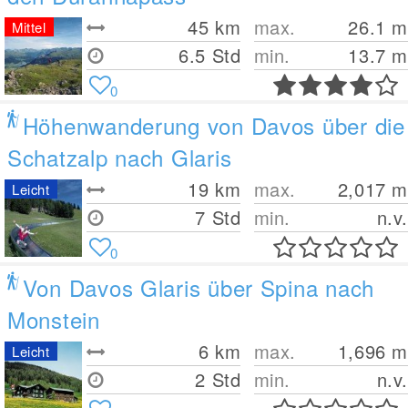
45
km
max.
26.1
m
Mittel
6.5 Std
min.
13.7
m
0
Höhenwanderung von Davos über die
Schatzalp nach Glaris
19
km
max.
2,017
m
Leicht
7 Std
min.
n.v.
0
Von Davos Glaris über Spina nach
Monstein
6
km
max.
1,696
m
Leicht
2 Std
min.
n.v.