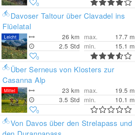
0
Davoser Taltour über Clavadel ins
Flüelatal
26
km
max.
17.7
m
Leicht
2.5 Std
min.
15.1
m
0
Über Serneus von Klosters zur
Casanna Alp
23
km
max.
19.5
m
Mittel
3.5 Std
min.
10.1
m
0
Von Davos über den Strelapass und
den Durannapass