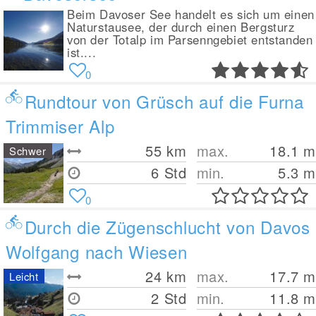
Beim Davoser See handelt es sich um einen
Naturstausee, der durch einen Bergsturz
von der Totalp im Parsenngebiet entstanden
ist....
0
Rundtour von Grüsch auf die Furna
Trimmiser Alp
55
km
max.
18.1
m
Schwer
6 Std
min.
5.3
m
0
Durch die Zügenschlucht von Davos
Wolfgang nach Wiesen
24
km
max.
17.7
m
Leicht
2 Std
min.
11.8
m