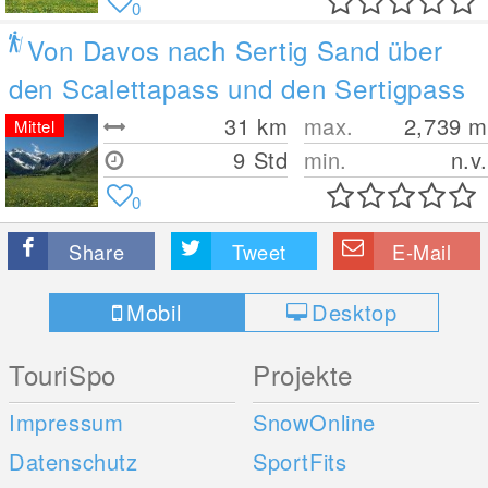
0
Von Davos nach Sertig Sand über
den Scalettapass und den Sertigpass
31
km
max.
2,739
m
Mittel
9 Std
min.
n.v.
0
Share
Tweet
E-Mail
Mobil
Desktop
TouriSpo
Projekte
Impressum
SnowOnline
Datenschutz
SportFits