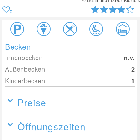
© Destination Davos Klosters
0
Becken
Innenbecken
n.v.
Außenbecken
2
Kinderbecken
1
Preise
Öffnungszeiten