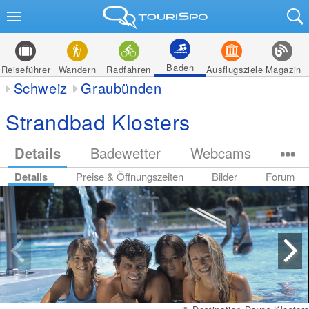
Baden
Reiseführer
Wandern
Radfahren
Ausflugsziele
Magazin
Schweiz
Graubünden
Strandbad Klosters
Details
Badewetter
Webcams
Details
Preise & Öffnungszeiten
Bilder
Forum