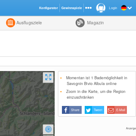
Konfigurator
Gewinnspiele
Login
ht
Kombiniert
Ausflugsziele
Magazin
Momentan ist 1 Bademöglichkeit in
Savognin Bivio Albula online
Zoom in die Karte, um die Region
einzuschränken
Share
Tweet
E-Mail
Anzeige