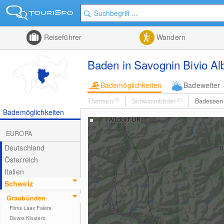
Reiseführer
Wandern
Baden in Savognin Bivio Al
Bademöglichkeiten
Badewetter
Thermen
(0)
Schwimmbäder
(0)
Badesee
Bademöglichkeiten
EUROPA
Deutschland
Österreich
Italien
Schweiz
Graubünden
Flims Laax Falera
Davos Klosters