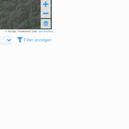
© TouriSpo, Thunderforest, Data:
OpenStreetMap
Filter anzeigen