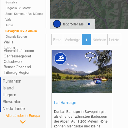
Surselva
Engadin St. Moritz
Scuol Samnaun Val Müstair
Vals
ist größer als
Arosa
Savognin Bivio Albula
Disentis Sedrun
Erste
Vorherige
1
Nächste
Letzte
Wallis
Luzern -
Vierwaldstättersee
Genferseegebiet
18
°C
Ostschweiz
Berner Oberland
Fribourg Region
Rumänien
Island
Ungarn
0
Slowenien
Lai Barnagn
Niederlande
Der Lai Barnagn in Savognin gilt
Alle Länder in Europa
als einer der wärmsten Badeseen
der Alpen. Auf 1.200 Metern Höhe
können hier große und kleine