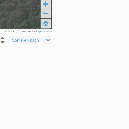
© TouriSpo, Thunderforest, Data:
OpenStreetMap
Sortieren nach