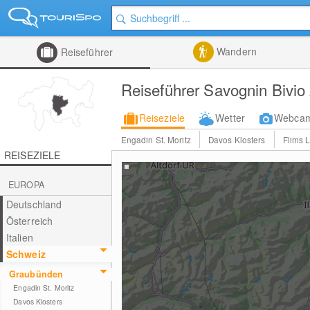
Wandern
Reiseführer
Reiseführer Savognin Bivio
Reiseziele
Wetter
Webca
Engadin St. Moritz
Davos Klosters
Flims 
REISEZIELE
EUROPA
Deutschland
Österreich
Italien
Schweiz
Graubünden
Engadin St. Moritz
Davos Klosters