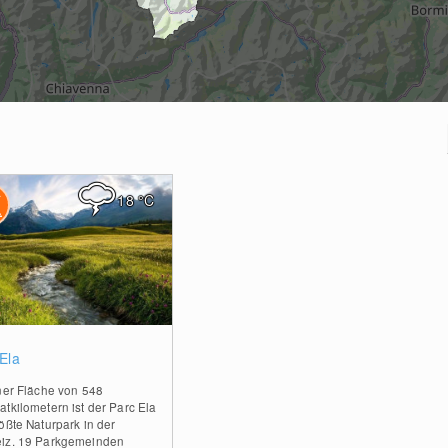
18
°C
0
Ela
ner Fläche von 548
tkilometern ist der Parc Ela
ößte Naturpark in der
iz. 19 Parkgemeinden