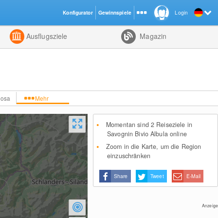
Konfigurator
Gewinnspiele
Login
ht
Kombiniert
Ausflugsziele
Magazin
rosa
Mehr
Momentan sind 2 Reiseziele in
Savognin Bivio Albula online
Zoom in die Karte, um die Region
einzuschränken
Share
Tweet
E-Mail
Anzeige