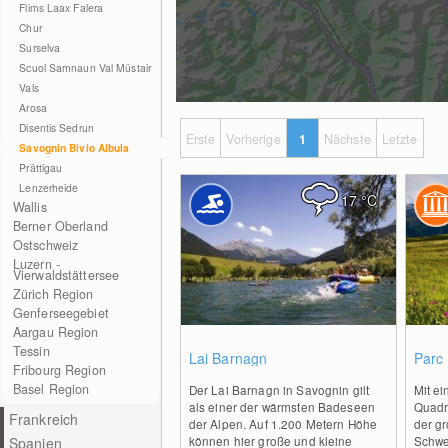
Flims Laax Falera
Chur
Surselva
Scuol Samnaun Val Müstair
Vals
Arosa
Disentis Sedrun
Erste
Vorherige
1
Nächste
Letzte
Savognin Bivio Albula
Prättigau
Lenzerheide
17
°C
Wallis
Berner Oberland
Ostschweiz
Luzern -
Vierwaldstättersee
Zürich Region
Genferseegebiet
Aargau Region
0
Tessin
Lai Barnagn
Parc 
Fribourg Region
Basel Region
Der Lai Barnagn in Savognin gilt
Mit ei
als einer der wärmsten Badeseen
Quadra
Frankreich
der Alpen. Auf 1.200 Metern Höhe
der gr
können hier große und kleine
Schwe
Spanien