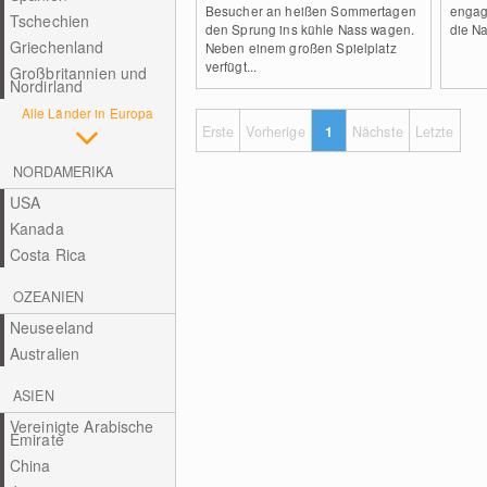
Besucher an heißen Sommertagen
engag
Tschechien
den Sprung ins kühle Nass wagen.
die Na
Griechenland
Neben einem großen Spielplatz
verfügt...
Großbritannien und
Nordirland
Alle Länder in Europa
Erste
Vorherige
1
Nächste
Letzte
NORDAMERIKA
USA
Kanada
Costa Rica
OZEANIEN
Neuseeland
Australien
ASIEN
Vereinigte Arabische
Emirate
China