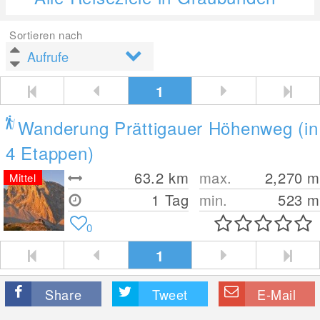
Sortieren nach
1
Wanderung Prättigauer Höhenweg (in
4 Etappen)
63.2
km
max.
2,270
m
Mittel
1 Tag
min.
523
m
0
1
Share
Tweet
E-Mail