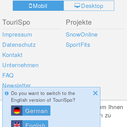
Mobil
Desktop
TouriSpo
Projekte
Impressum
SnowOnline
Datenschutz
SportFits
Kontakt
Unternehmen
FAQ
Newsletter
Do you want to switch to the
Umfragen
English version of TouriSpo?
Diese Website verwendet Cookies, um Ihnen
German
Mobile Apps
Social Web
die bestmögliche Funktionalität bieten zu
können.
iOS
English