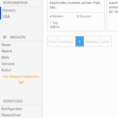
NORDAMERIKA
traumhaften Ausblick auf den Park,
maxim
das...
erreic
Kanada
20° Ce
USA
4
Becken
2
Saunen
1 Tag
CHF10
MAGAZIN
Erste
Vorherige
1
Nächste
Letzte
News
Award
Aktiv
Genuss
Kultur
Alle Magazin Kategorien
SONSTIGES
Konfigurator
Reiseführer