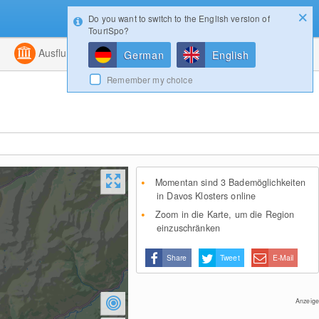
Do you want to switch to the English version of
Konfigurator
Gewinnspiele
Login
TouriSpo?
ht
Kombiniert
Ausflugsziele
Magazin
German
English
Remember my choice
Momentan sind 3 Bademöglichkeiten
in Davos Klosters online
Zoom in die Karte, um die Region
einzuschränken
Share
Tweet
E-Mail
Anzeige