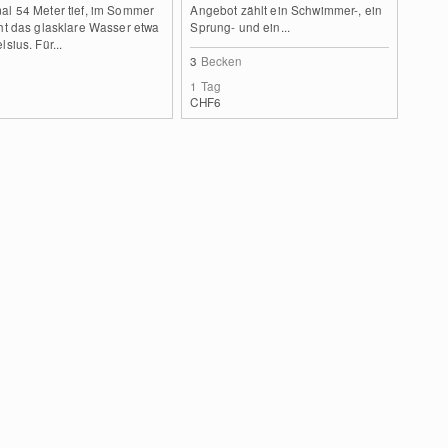
al 54 Meter tief, im Sommer
Angebot zählt ein Schwimmer-, ein
ht das glasklare Wasser etwa
Sprung- und ein...
lsius. Für...
3
Becken
1 Tag
CHF6