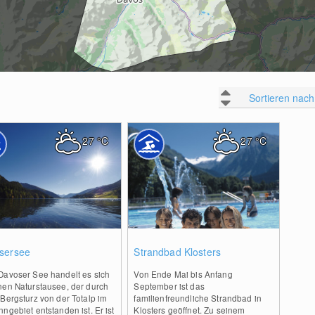
Sortieren nach
27
°C
27
°C
0
0
sersee
Strandbad Klosters
Davoser See handelt es sich
Von Ende Mai bis Anfang
nen Naturstausee, der durch
September ist das
Bergsturz von der Totalp im
familienfreundliche Strandbad in
ngebiet entstanden ist. Er ist
Klosters geöffnet. Zu seinem