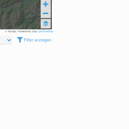
© TouriSpo, Thunderforest, Data:
OpenStreetMap
Filter anzeigen