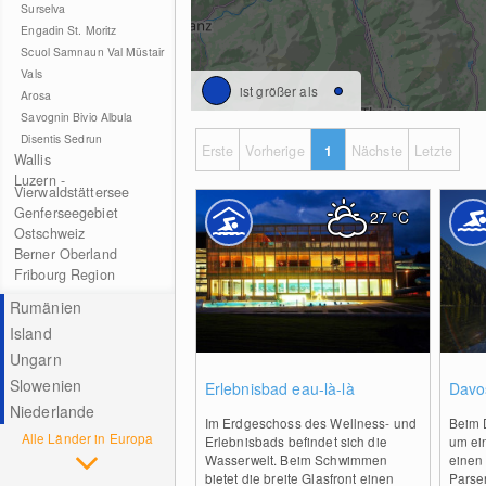
Surselva
Engadin St. Moritz
Scuol Samnaun Val Müstair
Vals
ist größer als
Arosa
Savognin Bivio Albula
Disentis Sedrun
Erste
Vorherige
1
Nächste
Letzte
Wallis
Luzern -
Vierwaldstättersee
Genferseegebiet
27
°C
Ostschweiz
Berner Oberland
Fribourg Region
Rumänien
Island
Ungarn
0
Slowenien
Erlebnisbad eau-là-là
Davo
Niederlande
Im Erdgeschoss des Wellness- und
Beim 
Alle Länder in Europa
Erlebnisbads befindet sich die
um ei
Wasserwelt. Beim Schwimmen
einen 
bietet die breite Glasfront einen
Parsen