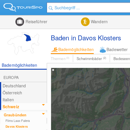
Reiseführer
Wandern
Baden in Davos Klosters
Bademöglichkeiten
Badewetter
Thermen
(0)
Schwimmbäder
(2)
Badesee
Bademöglichkeiten
EUROPA
Deutschland
Österreich
Italien
Schweiz
Graubünden
Flims Laax Falera
Davos Klosters