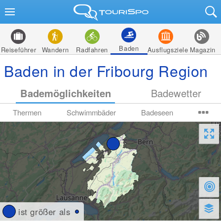
Baden
Reiseführer
Wandern
Radfahren
Ausflugsziele
Magazin
Baden in der Fribourg Region
Bademöglichkeiten
Badewetter
Thermen
Schwimmbäder
Badeseen
ist größer als