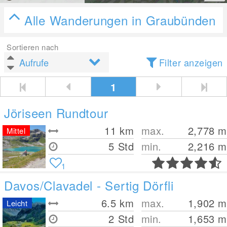
Alle Wanderungen in Graubünden
Sortieren nach
Filter anzeigen
1
Jöriseen Rundtour
11
km
max.
2,778
m
Mittel
5 Std
min.
2,216
m
1
Davos/Clavadel - Sertig Dörfli
6.5
km
max.
1,902
m
Leicht
2 Std
min.
1,653
m