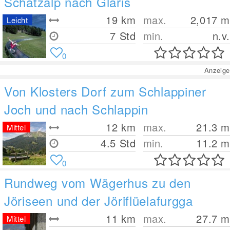
Schatzalp nach Glaris
19
km
max.
2,017
m
Leicht
7 Std
min.
n.v.
0
Anzeige
Von Klosters Dorf zum Schlappiner
Joch und nach Schlappin
12
km
max.
21.3
m
Mittel
4.5 Std
min.
11.2
m
0
Rundweg vom Wägerhus zu den
Jöriseen und der Jöriflüelafurgga
11
km
max.
27.7
m
Mittel