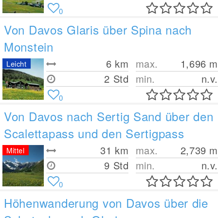
0
Von Davos Glaris über Spina nach
Monstein
6
km
max.
1,696
m
Leicht
2 Std
min.
n.v.
0
Von Davos nach Sertig Sand über den
Scalettapass und den Sertigpass
31
km
max.
2,739
m
Mittel
9 Std
min.
n.v.
0
Höhenwanderung von Davos über die