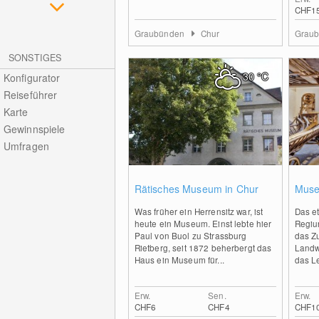
CHF1
Graubünden
Chur
Grau
SONSTIGES
30
°C
Konfigurator
Reiseführer
Karte
Gewinnspiele
Umfragen
0
Rätisches Museum in Chur
Muse
Was früher ein Herrensitz war, ist
Das e
heute ein Museum. Einst lebte hier
Regiun
Paul von Buol zu Strassburg
das Z
Rietberg, seit 1872 beherbergt das
Landwi
Haus ein Museum für...
das Le
Erw.
Sen.
Erw.
CHF6
CHF4
CHF1