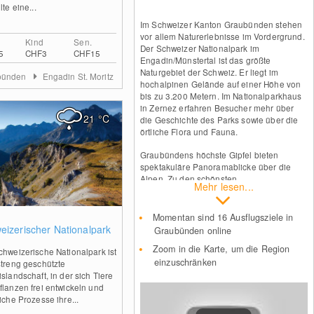
lte eine...
Im Schweizer Kanton Graubünden stehen
vor allem Naturerlebnisse im Vordergrund.
Kind
Sen.
Der Schweizer Nationalpark im
5
CHF3
CHF15
Engadin/Münstertal ist das größte
Naturgebiet der Schweiz. Er liegt im
bünden
Engadin St. Moritz
hochalpinen Gelände auf einer Höhe von
bis zu 3.200 Metern. Im Nationalparkhaus
in Zernez erfahren Besucher mehr über
21
°C
die Geschichte des Parks sowie über die
örtliche Flora und Fauna.
Graubündens höchste Gipfel bieten
spektakuläre Panoramablicke über die
Alpen. Zu den schönsten
Mehr lesen...
Aussichtspunkten zählen das Parpaner
Rothorn in Lenzerheide, die
Aussichtsplattform Conn über der
Momentan sind 16 Ausflugsziele in
0
Rheinschlucht oder die Diavolezza in
eizerischer Nationalpark
Graubünden online
Pontresina, die den Blick auf den 4000er
Zoom in die Karte, um die Region
Piz Bernina ermöglicht.
chweizerische Nationalpark ist
einzuschränken
streng geschützte
slandschaft, in der sich Tiere
flanzen frei entwickeln und
Auf Kulturinteressierte warten rund 90
liche Prozesse ihre...
Museen. Zu den wichtigsten zählen das