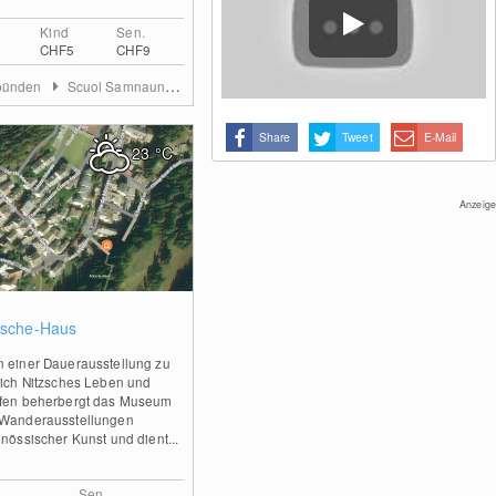
Kirchner-Museum Davos, das Segantini
Museum St. Moritz und das Kunstmuseum
Kind
Sen.
in Chur. Zudem verfügt der Alpenkanton
CHF5
CHF9
über zahlreiche Burgen, Schlösser und
Kirchen. Besonders sehenswert sind das
bünden
Scuol Samnaun Val Müstair
Kloster Disentis sowie die Kathedrale und
die St. Stephanskapelle in Chur.
Share
Tweet
E-Mail
23
°C
Anzeige
0
zsche-Haus
 einer Dauerausstellung zu
rich Nitzsches Leben und
fen beherbergt das Museum
Wanderausstellungen
enössischer Kunst und dient...
Sen.