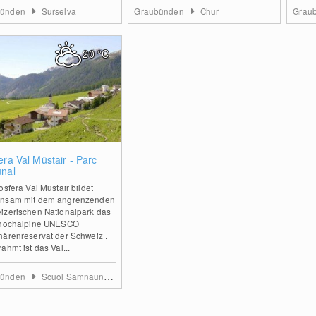
bünden
Surselva
Graubünden
Chur
Grau
20
°C
0
era Val Müstair - Parc
unal
osfera Val Müstair bildet
nsam mit dem angrenzenden
izerischen Nationalpark das
 hochalpine UNESCO
härenreservat der Schweiz .
ahmt ist das Val...
bünden
Scuol Samnaun Val Müstair