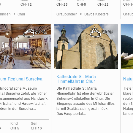
5
CHF12
CHF25
CHF5
CHF22
CHF1
bünden
Chur
Graubünden
Davos Klosters
Grau
29
°C
30
°C
0
0
Kathedrale St. Maria
um Regiunal Surselva
Natu
Himmelfahrt in Chur
thnografische Museum
Die Kathedrale St. Maria
Tiefe 
al Surselva zeigt, wie früher
Himmelfahrt ist eine der wichtigsten
klare
usammenspiel aus Handwerk,
Sehenswürdigkeiten in Chur. Die
regio
rtschaft und Hauswirtschaft
Eingangsfassade des Mittelschiffes
den 3
ben in der Surselva...
ist mit Scalärastein geschmückt.
Natur
Das Hauptportal...
landsc
Kind
Sen.
0
CHF5
CHF10