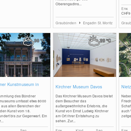
Oberengadins...
Erw.
CHF9
Graubünden
Engadin St. Moritz
Grau
30
°C
25
°C
0
0
ner Kunstmuseum in
Kirchner Museum Davos
Niet
ammlung des Bündner
Das Kirchner Museum Davos bietet
Neben
museums umfasst etwa 8000
dem Besucher das
Fried
 aus allen Bereichen der
außergewöhnliche Erlebnis, die
Schaf
nden Kunst vom 18.
Kunst von Ernst Ludwig Kirchner
auch 
undert bis zur Gegenwart. Ein
am Ort ihrer Entstehung zu
zeitg
...
sehen. Zur...
Sen.
Erw.
Kind
Sen.
Erw.