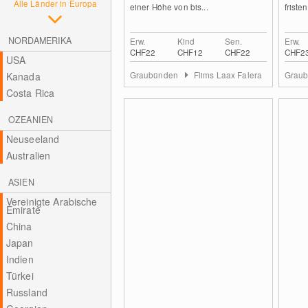
Alle Länder in Europa
einer Höhe von bis...
friste
NORDAMERIKA
Erw.
Kind
Sen.
Erw.
CHF22
CHF12
CHF22
CHF2
USA
Graubünden
Flims Laax Falera
Grau
Kanada
Costa Rica
OZEANIEN
Neuseeland
Australien
ASIEN
Vereinigte Arabische
Emirate
China
Japan
Indien
Türkei
Russland