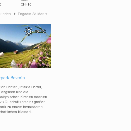
0
CHF10
bünden
Engadin St. Moritz
18
°C
0
rpark Beverin
Schluchten, intakte Dörfer,
 Bergseen und die
naltypischen Kirchen machen
73 Quadratkilometer großen
park zu einem besonderen
haftlichen Kleinod...