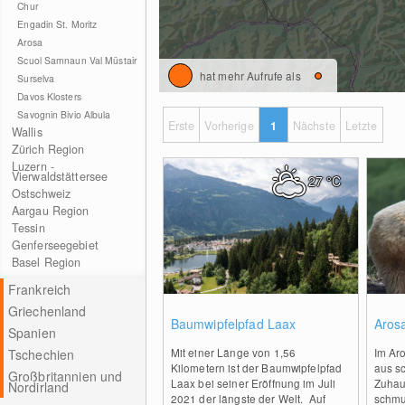
Chur
Engadin St. Moritz
Arosa
Scuol Samnaun Val Müstair
hat mehr Aufrufe als
Surselva
Davos Klosters
Savognin Bivio Albula
Erste
Vorherige
1
Nächste
Letzte
Wallis
Zürich Region
Luzern -
Vierwaldstättersee
27
°C
Ostschweiz
Aargau Region
Tessin
Genferseegebiet
Basel Region
Frankreich
Griechenland
0
Baumwipfelpfad Laax
Aros
Spanien
Mit einer Länge von 1,56
Im Ar
Tschechien
Kilometern ist der Baumwipfelpfad
aus s
Großbritannien und
Laax bei seiner Eröffnung im Juli
Zuhaus
Nordirland
2021 der längste der Welt. Auf
schmu