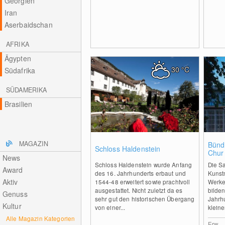
Georgien
Iran
Aserbaidschan
AFRIKA
Ägypten
30
°C
Südafrika
SÜDAMERIKA
Brasilien
0
MAGAZIN
Bünd
Schloss Haldenstein
Chur
News
Schloss Haldenstein wurde Anfang
Die S
Award
des 16. Jahrhunderts erbaut und
Kunst
Aktiv
1544-48 erweitert sowie prachtvoll
Werke
ausgestattet. Nicht zuletzt da es
bilde
Genuss
sehr gut den historischen Übergang
Jahrh
Kultur
von einer...
kleiner
Alle Magazin Kategorien
Erw.