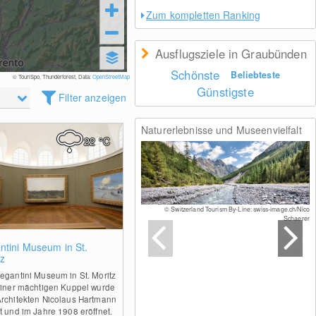
Zum kompletten Ranking
Ausflugsziele in Graubünden
Schönste
Beliebteste
© TouriSpo, Thunderforest, Data:
OpenStreetMap
Günstigste
Filter anzeigen
Naturerlebnisse und Museenvielfalt
22
°C
© Switzerland Tourism By-Line: swiss-image.ch/Nico
Schaerer
0
ntini Museum in St.
tz
egantini Museum in St. Moritz
einer mächtigen Kuppel wurde
rchitekten Nicolaus Hartmann
t und im Jahre 1908 eröffnet.