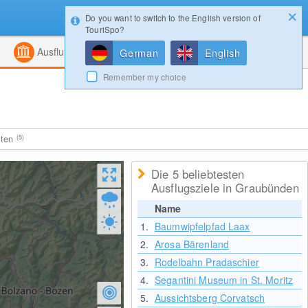
Do you want to switch to the English version of
Konfigurator
Gewinnspiele
Login
TouriSpo?
ht
Kombiniert
Magazin
Ausflugsziele
German
English
Remember my choice
iten
(5)
Die 5 beliebtesten
Ausflugsziele in Graubünden
Name
1.
Baumwipfelpfad Laax
2.
Arosa Bärenland
3.
Rodelbahn Pradaschier
4.
Segantini Museum in St. Moritz
5.
Aussichtsberg Corvatsch