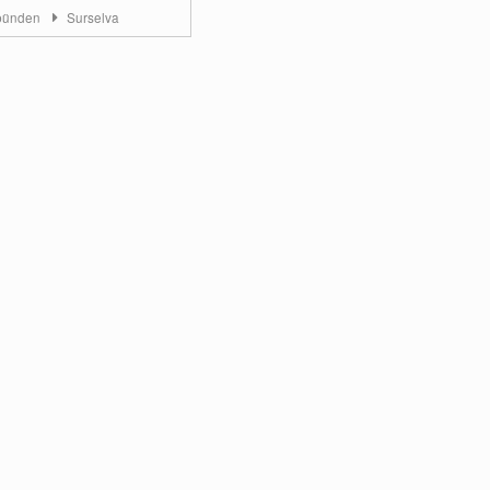
bünden
Surselva