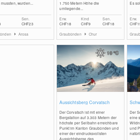
n mussten, wurden...
1.750 Metern Höhe die
Es sol
umliegende...
Sen.
Erw.
Kind
Sen.
Erw.
3
CHF23
CHF18
CHF9
CHF18
CHF1
bünden
Arosa
Graubünden
Chur
Grau
10
°C
0
Aussichtsberg Corvatsch
Schw
Der Corvatsch ist mit einer
Der S
Bergstation auf 3.303 Metern der
eine 
höchste per Seilbahn erreichbare
Wildni
Punkt im Kanton Graubünden und
und P
einer der eindrucksvollsten
natür
Aussichtsberge des