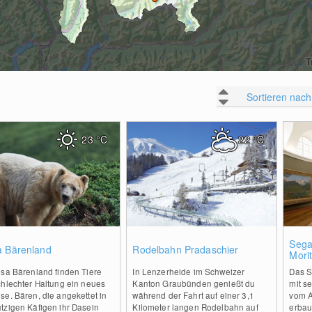
Sortieren nach
23
°C
22
°C
0
0
Sega
a Bärenland
Rodelbahn Pradaschier
Mori
osa Bärenland finden Tiere
In Lenzerheide im Schweizer
Das S
chlechter Haltung ein neues
Kanton Graubünden genießt du
mit s
e. Bären, die angekettet in
während der Fahrt auf einer 3,1
vom A
tzigen Käfigen ihr Dasein
Kilometer langen Rodelbahn auf
erbau