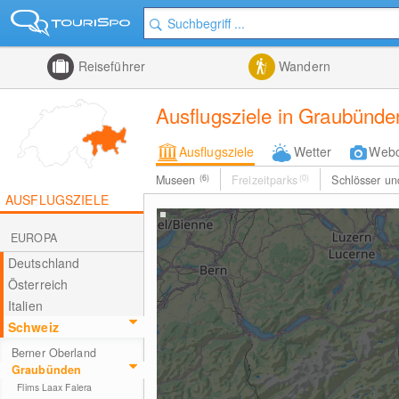
Reiseführer
Wandern
Ausflugsziele in Graubünde
Ausflugsziele
Wetter
Web
Museen
(6)
Freizeitparks
(0)
Schlösser u
AUSFLUGSZIELE
EUROPA
Deutschland
Österreich
Italien
Schweiz
Berner Oberland
Graubünden
Flims Laax Falera