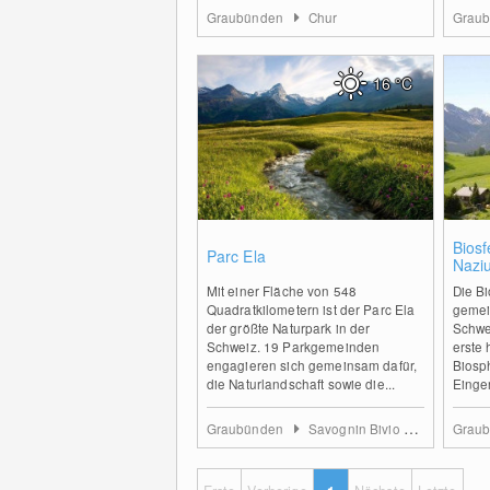
Graubünden
Chur
Grau
16
°C
0
Biosf
Parc Ela
Nazi
Mit einer Fläche von 548
Die Bi
Quadratkilometern ist der Parc Ela
gemei
der größte Naturpark in der
Schwe
Schweiz. 19 Parkgemeinden
erste
engagieren sich gemeinsam dafür,
Biosp
die Naturlandschaft sowie die...
Einger
Graubünden
Savognin Bivio Albula
Grau