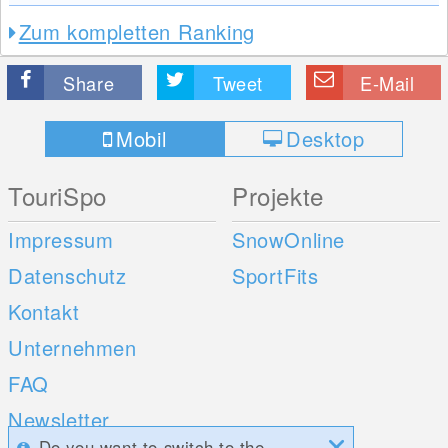
Zum kompletten Ranking
Share
Tweet
E-Mail
Mobil
Desktop
TouriSpo
Projekte
Impressum
SnowOnline
Datenschutz
SportFits
Kontakt
Unternehmen
FAQ
Newsletter
Do you want to switch to the